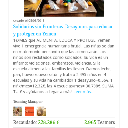
creado el 05/03/2018
Solidarios sin Fronteras. Desayunos para educar
y proteger en Yemen
1€/MES que ALIMENTA, EDUCA Y PROTEGE. Yemen
vive 1 emergencia humanitaria brutal. Las niñas se dan
en matrimonio pensando que las alimentarán. Los
niños son reclutados como soldados. Su vida es un
infierno; violaciones, embarazos, violencia. Si la
escuela alimenta las familias les llevan. Damos leche,
pan, huevo /queso /atún y fruta a 2.495 niñxs en 4
escuelas y su vida ha cambiado!! 1 desayuno=0,56€. 1
niñx/mes=12,32€, las 4 escuelas/mes= 30.738€. SUMA
TU € y ayúdanos a llegar a más!
Leer más...
Teaming Manager:
Recaudado:
228.286 €
2.965
Teamers