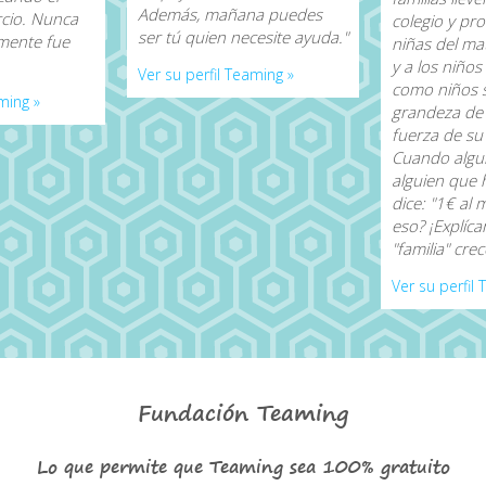
Además, mañana puedes
cio. Nunca
colegio y pro
ser tú quien necesite ayuda."
mente fue
niñas del mat
y a los niños
Ver su perfil Teaming »
como niños 
ming »
grandeza de 
fuerza de su
Cuando algu
alguien que 
dice: "1€ al
eso? ¡Explícam
"familia" crec
Ver su perfil
Fundación Teaming
Lo que permite que Teaming sea 100% gratuito