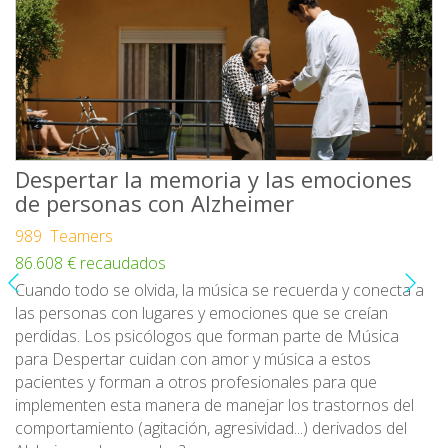
Despertar la memoria y las emociones
de personas con Alzheimer
989 Teamers
86.608 € recaudados
Cuando todo se olvida, la música se recuerda y conecta a
las personas con lugares y emociones que se creían
perdidas. Los psicólogos que forman parte de Música
para Despertar cuidan con amor y música a estos
pacientes y forman a otros profesionales para que
implementen esta manera de manejar los trastornos del
comportamiento (agitación, agresividad...) derivados del