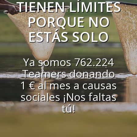
TIENEN LÍMITES
PORQUE NO
ESTÁS SOLO
Ya somos 762.224
Teamers donando
1 € al mes a causas
sociales ¡Nos faltas
tú!