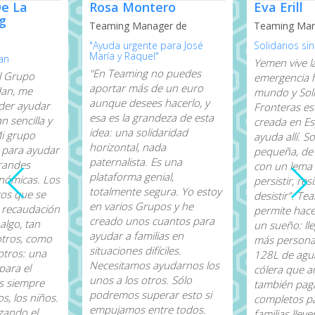
De La
Rosa Montero
Eva Erill
ig
Teaming Manager de
Teaming Man
"Ayuda urgente para José
Solidarios si
María y Raquel"
an
Yemen vive l
"En Teaming no puedes
l Grupo
emergencia h
aportar más de un euro
an, me
mundo y Soli
aunque desees hacerlo, y
der ayudar
Fronteras es
esa es la grandeza de esta
n sencilla y
creada en E
idea: una solidaridad
Mi grupo
ayuda allí.
horizontal, nada
 para ayudar
pequeña, de 
paternalista. Es una
grandes
con un lema t
plataforma genial,
onómicas. Los
persistir, res
totalmente segura. Yo estoy
tos que se
desistir”. Te
en varios Grupos y he
 recaudación
permite hace
creado unos cuantos para
algo, tan
un sueño: lle
ayudar a familias en
otros, como
más persona
situaciones difíciles.
otros: una
128L de agua
Necesitamos ayudarnos los
para el
cólera que ar
unos a los otros. Sólo
os siempre
también pag
podremos superar esto si
s, los niños.
completos pa
empujamos entre todos.
izando el
familias lleve