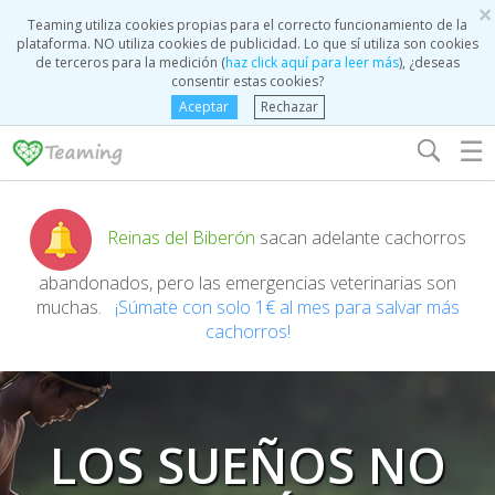
×
Teaming utiliza cookies propias para el correcto funcionamiento de la
plataforma. NO utiliza cookies de publicidad. Lo que sí utiliza son cookies
de terceros para la medición (
haz click aquí para leer más
), ¿deseas
consentir estas cookies?
Aceptar
Rechazar
☰
Reinas del Biberón
sacan adelante cachorros
abandonados, pero las emergencias veterinarias son
muchas.
¡Súmate con solo 1€ al mes para salvar más
cachorros!
LOS SUEÑOS NO