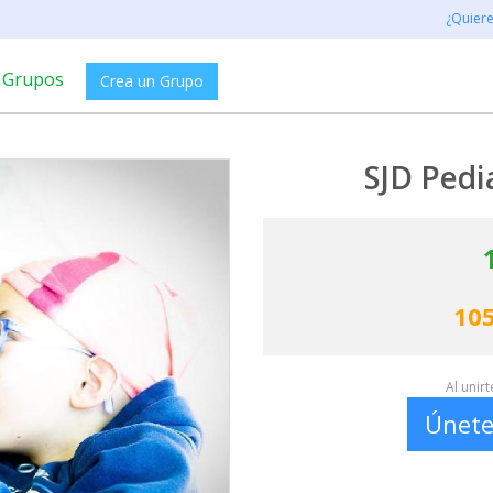
¿Quier
Grupos
Crea un Grupo
SJD Pedi
105
Al unir
Únete