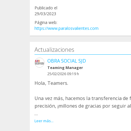
Publicado el
29/03/2023
Página web:
https://www.paralosvalientes.com
Actualizaciones
OBRA SOCIAL SJD
Teaming Manager
25/02/2026 09:19 h
Hola, Teamers.
Una vez más, hacemos la transferencia de 
precisión, ¡millones de gracias por seguir a
Los más de 11.000€ permitirá que otros 3 
Leer más...
para identificar las posibles alternativas t