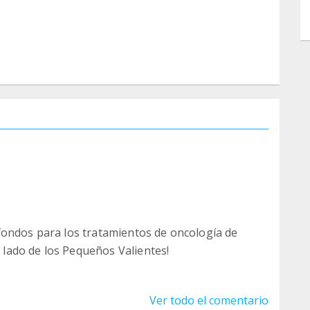
fondos para los tratamientos de oncología de
l lado de los Pequeños Valientes!
pequeñ@s reciban este tratamiento especializado
Ver todo el comentario
erapéuticas, ya que en sus casos los tratamiento