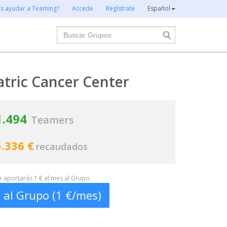
es ayudar a Teaming?
Accede
Regístrate
Español
Buscar
atric Cancer Center
1.494
Teamers
.336 €
recaudados
te aportarás 1 € al mes al Grupo.
 al Grupo (1 €/mes)