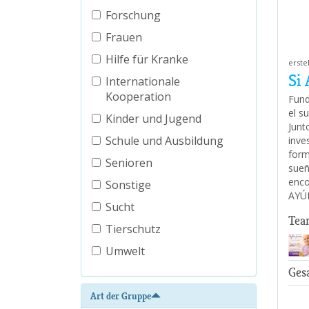
Forschung
Frauen
Hilfe für Kranke
erste
Si 
Internationale
Kooperation
Fund
el s
Kinder und Jugend
Junt
Schule und Ausbildung
inve
form
Senioren
sueñ
enco
Sonstige
AYÚ
Sucht
Tea
Tierschutz
Umwelt
Ges
Art der Gruppe