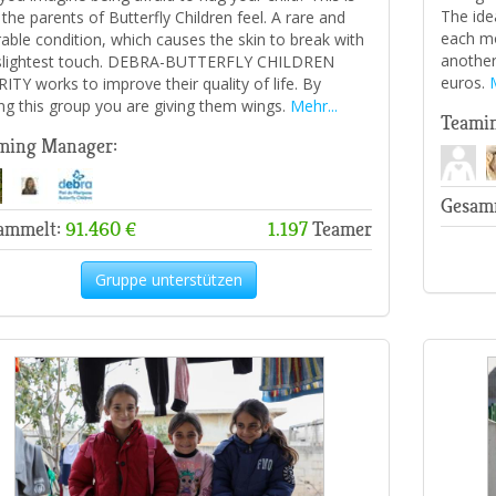
The ide
the parents of Butterfly Children feel. A rare and
each mo
rable condition, which causes the skin to break with
another
slightest touch. DEBRA-BUTTERFLY CHILDREN
euros.
M
ITY works to improve their quality of life. By
ing this group you are giving them wings.
Mehr...
Teami
ming Manager:
Gesam
ammelt:
91.460 €
1.197
Teamer
Gruppe unterstützen