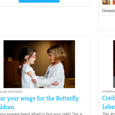
Gesam
erstellt 
llt am 03/12/2013
Crédi
ar your wings for the Butterfly
Lebe
ildren
This gr
you imagine being afraid to hug your child? This is