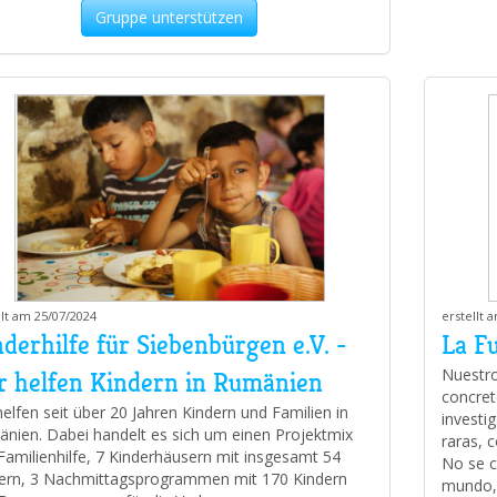
Gruppe unterstützen
llt am 25/07/2024
erstellt 
derhilfe für Siebenbürgen e.V. -
La F
Nuestro
r helfen Kindern in Rumänien
concret
helfen seit über 20 Jahren Kindern und Familien in
investi
nien. Dabei handelt es sich um einen Projektmix
raras, 
Familienhilfe, 7 Kinderhäusern mit insgesamt 54
No se c
ern, 3 Nachmittagsprogrammen mit 170 Kindern
mundo, 