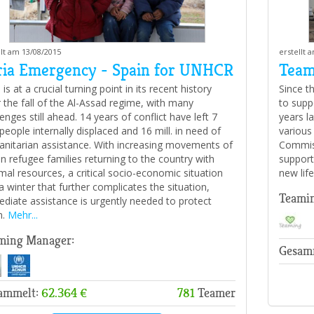
llt am 13/08/2015
erstellt 
ria Emergency - Spain for UNHCR
Team
 is at a crucial turning point in its recent history
Since t
r the fall of the Al-Assad regime, with many
to supp
lenges still ahead. 14 years of conflict have left 7
years la
. people internally displaced and 16 mill. in need of
various
nitarian assistance. With increasing movements of
Commiss
an refugee families returning to the country with
support
mal resources, a critical socio-economic situation
new lif
a winter that further complicates the situation,
Teami
diate assistance is urgently needed to protect
m.
Mehr...
ming Manager:
Gesam
ammelt:
62.364 €
781
Teamer