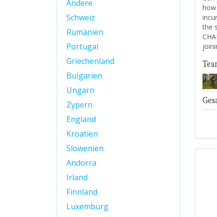
Andere
how 
Schweiz
incu
the 
Rumänien
CHAR
Portugal
join
Griechenland
Tea
Bulgarien
Ungarn
Ges
Zypern
England
Kroatien
Slowenien
Andorra
Irland
Finnland
Luxemburg