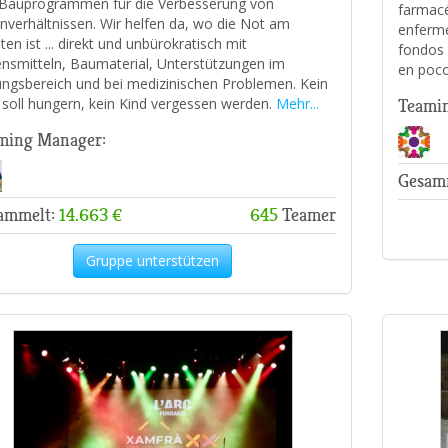
Bauprogrammen für die Verbesserung von
farmacé
verhältnissen. Wir helfen da, wo die Not am
enferme
ten ist ... direkt und unbürokratisch mit
fondos 
nsmitteln, Baumaterial, Unterstützungen im
en poco
ungsbereich und bei medizinischen Problemen. Kein
 soll hungern, kein Kind vergessen werden.
Mehr...
Teami
ming Manager:
Gesam
ammelt:
14.663 €
645
Teamer
Gruppe unterstützen