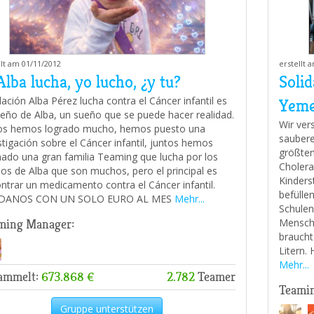
llt am 01/11/2012
erstellt 
Alba lucha, yo lucho, ¿y tu?
Solid
ación Alba Pérez lucha contra el Cáncer infantil es
Yem
ueño de Alba, un sueño que se puede hacer realidad.
Wir ver
os hemos logrado mucho, hemos puesto una
saubere
stigación sobre el Cáncer infantil, juntos hemos
größten
ado una gran familia Teaming que lucha por los
Cholera
os de Alba que son muchos, pero el principal es
Kinders
ntrar un medicamento contra el Cáncer infantil.
befülle
DANOS CON UN SOLO EURO AL MES
Mehr...
Schulen
Mensche
ming Manager:
braucht
Litern.
Mehr...
ammelt:
673.868 €
2.782
Teamer
Teami
Gruppe unterstützen