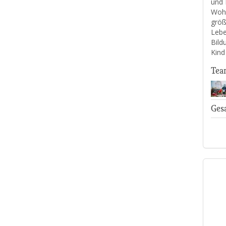
und 
Wohn
größ
Lebe
Bild
Kind
Tea
Ges