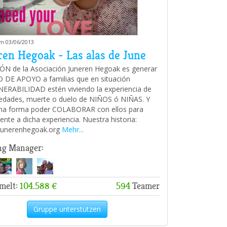
am 03/06/2013
ren Hegoak - Las alas de June
ÓN de la Asociación Juneren Hegoak es generar
 DE APOYO a familias que en situación
ERABILIDAD estén viviendo la experiencia de
dades, muerte o duelo de NIÑOS ó NIÑAS. Y
una forma poder COLABORAR con ellos para
ente a dicha experiencia. Nuestra historia:
/junerenhegoak.org
Mehr...
ng Manager:
melt:
104.588 €
594
Teamer
Gruppe unterstützen