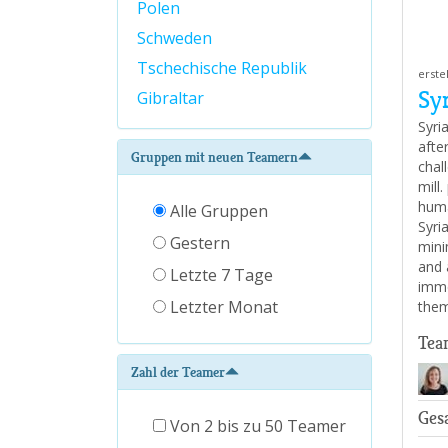
Polen
Schweden
Tschechische Republik
erste
Sy
Gibraltar
Syria
afte
Gruppen mit neuen Teamern
chal
mill
huma
Alle Gruppen
Syri
Gestern
mini
and 
Letzte 7 Tage
imme
Letzter Monat
the
Tea
Zahl der Teamer
Ges
Von 2 bis zu 50 Teamer