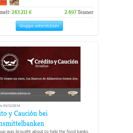
melt:
243.211 €
2.497
Teamer
Gruppe unterstützen
am 05/12/2014
to y Caución bei
nsmittelbanken
oup was brought about to help the food banks.