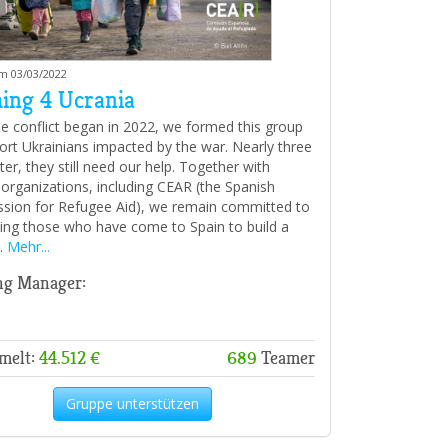
am 03/03/2022
ing 4 Ucrania
he conflict began in 2022, we formed this group
ort Ukrainians impacted by the war. Nearly three
ter, they still need our help. Together with
 organizations, including CEAR (the Spanish
ion for Refugee Aid), we remain committed to
ing those who have come to Spain to build a
e.
Mehr...
ng Manager:
melt:
44.512 €
689
Teamer
Gruppe unterstützen