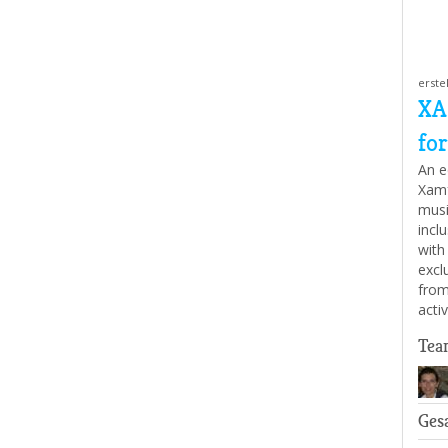
erste
XA
for
An ed
Xamf
musi
incl
with
excl
from
acti
Tea
Ges