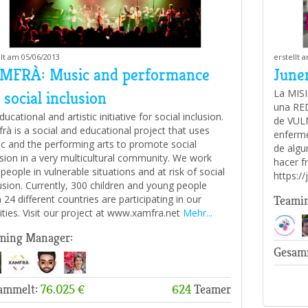
llt am 05/06/2013
erstellt 
MFRÀ: Music and performance
June
La MISI
 social inclusion
una RED
ucational and artistic initiative for social inclusion.
de VULN
rà is a social and educational project that uses
enferme
c and the performing arts to promote social
de alg
usion in a very multicultural community. We work
hacer fr
 people in vulnerable situations and at risk of social
https:/
usion. Currently, 300 children and young people
 24 different countries are participating in our
Teami
vities. Visit our project at www.xamfra.net
Mehr...
ming Manager:
Gesam
ammelt:
76.025 €
624
Teamer