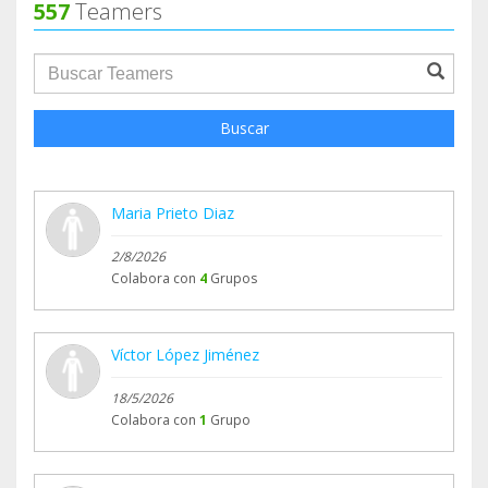
557
Teamers
infantil
groupProfile.searchForm.search.text???
Buscar
Maria Prieto Diaz
2/8/2026
Colabora con
4
Grupos
Víctor López Jiménez
18/5/2026
Colabora con
1
Grupo