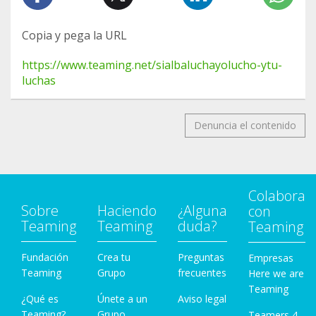
Copia y pega la URL
https://www.teaming.net/sialbaluchayolucho-ytu-
luchas
Denuncia el contenido
Colabora
Sobre
Haciendo
¿Alguna
con
Teaming
Teaming
duda?
Teaming
Fundación
Crea tu
Preguntas
Empresas
Teaming
Grupo
frecuentes
Here we are
Teaming
¿Qué es
Únete a un
Aviso legal
Teaming?
Grupo
Teamers 4