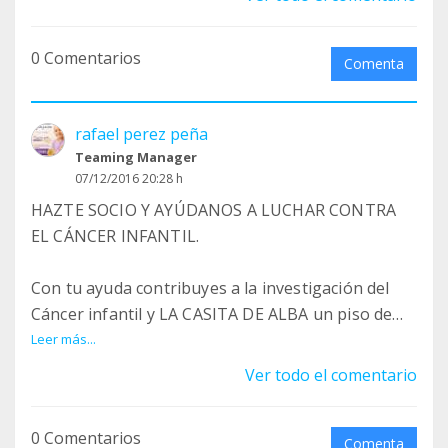
PINCHA EL ENLACE Y COLABORA:
0 Comentarios
http://fundacionalbaperez.org/unete
Comenta
rafael perez peña
Teaming Manager
07/12/2016 20:28 h
HAZTE SOCIO Y AYÚDANOS A LUCHAR CONTRA
EL CÁNCER INFANTIL.
Con tu ayuda contribuyes a la investigación del
Cáncer infantil y LA CASITA DE ALBA un piso de
acogida para niños enfermos de Cáncer infantil.
Leer más...
Ver todo el comentario
PINCHA EL ENLACE Y COLABORA:
0 Comentarios
http://fundacionalbaperez.org/unete
Comenta