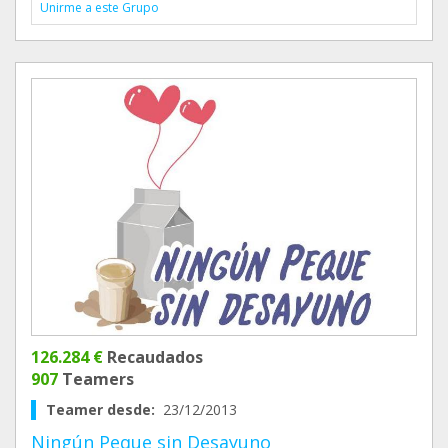
Unirme a este Grupo
126.284 €
Recaudados
907
Teamers
Teamer desde:
23/12/2013
Ningún Peque sin Desayuno