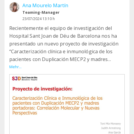
Ana Mourelo Martín
Teaming-Manager
23/07/2024 13:10 h
Recientemente el equipo de investigación del
Hospital Sant Joan de Déu de Barcelona nos ha
presentado un nuevo proyecto de investigación
“Caracterización clínica e inmunológica de los
pacientes con Duplicación MECP2 y madres
portadoras: Correlación molecular y nuevas
Mehr...
perspectivas”.
Dicho proyecto surge de la afección que tienen los
pacientes con Síndrome #DuplicaciónMecp2 en su
sistema inmunológico y de la probabilidad de que
también puedan tenerlo las madres portadoras.
Este proyecto va a permitir profundizar en la
caracterización clínica (incluyendo la
inmunológica), la inmunología molecular,