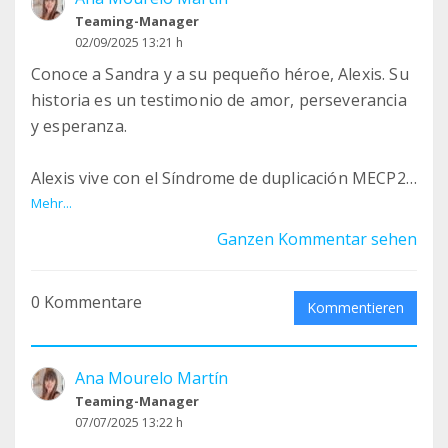
Teaming-Manager
02/09/2025 13:21 h
Conoce a Sandra y a su pequeño héroe, Alexis. Su
historia es un testimonio de amor, perseverancia
y esperanza.
Alexis vive con el Síndrome de duplicación MECP2,
una condición genética rara que
Mehr...
afecta su desarrollo y habilidades motoras. En un
Ganzen Kommentar sehen
mundo lleno de desafíos, Sandra y Alexis
enfrentan cada día con valentía y una sonrisa,
0 Kommentare
demostrando que el amor de una madre no tiene
Kommentieren
límites.
Imagina enfrentarte a obstáculos que parecen
Ana Mourelo Martín
montañas todos los días. Para Alexis, tareas
Teaming-Manager
cotidianas como caminar o hablar son retos
07/07/2025 13:22 h
gigantes, pero él y Sandra están decididos a