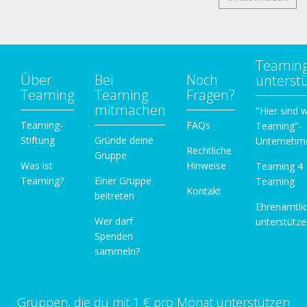
Teamin
Über
Bei
Noch
unterst
Teaming
Teaming
Fragen?
mitmachen
"Hier sind w
Teaming-
FAQs
Teaming"-
Stiftung
Gründe deine
Unternehm
Rechtliche
Gruppe
Was ist
Hinweise
Teaming 4
Teaming?
Einer Gruppe
Teaming
Kontakt
beitreten
Ehrenamtli
Wer darf
unterstütz
Spenden
sammeln?
Gruppen, die du mit 1 € pro Monat unterstützen