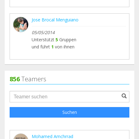
Jose Brocal Menguiano
05/05/2014
Unterstützt
5
Gruppen
und führt
1
von ihnen
856
Teamers
groupProfile.searchForm.search.text???
Suchen
‪Mohamed Amchrrad‬‏