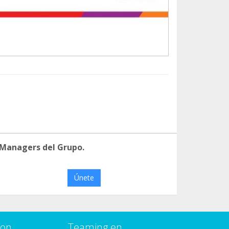
 Managers del Grupo.
Únete
con
Teaming en