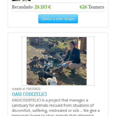
Recaudado:
29.193 €
626
Teamers
Únete a este Grupo
creado el 15/07/2022
OASI CODEFELICI
OASICODEFELICI is a project that manages a
sanctuary for animals rescued from situations of
discomfort, suffering, mistreated or sick ... We give a
temporary home to stray animals that otherwise