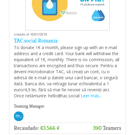
creado el 10/01/2019
TAC.social Romania
To donate 1€ a month, please sign up with an e-mail
address and a credit card. Your bank will withdraw the
equivalent of 1€, monthly. There is no commission, all
transactions are encrypted and thus secure. Pentru a
deveni microdonator TAC, vă creați un cont, cu o
adresă de e-mail și datele unui card bancar, o singură
dată. Banca dvs. va retrage lunar echivalentul a 1
euro/4,9 lei, fără să mai fie nevoie să reveniți aici.
Orice nelămurire: hello@tac.social
Leer más...
Teaming Manager:
Recaudado:
43.566 €
390
Teamers