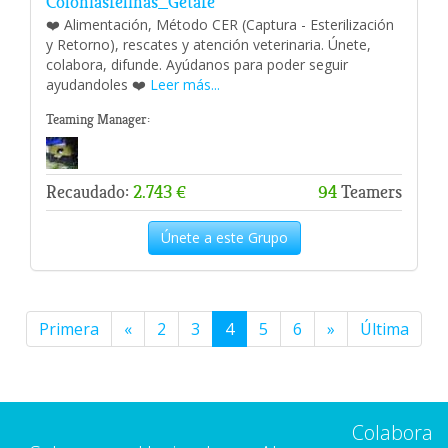
Coloniasfelinas_Getafe
❤️ Alimentación, Método CER (Captura - Esterilización
y Retorno), rescates y atención veterinaria. Únete,
colabora, difunde. Ayúdanos para poder seguir
ayudandoles ❤️
Leer más...
Teaming Manager:
Recaudado:
2.743 €
94
Teamers
Únete a este Grupo
Primera
«
2
3
4
5
6
»
Última
Colabora