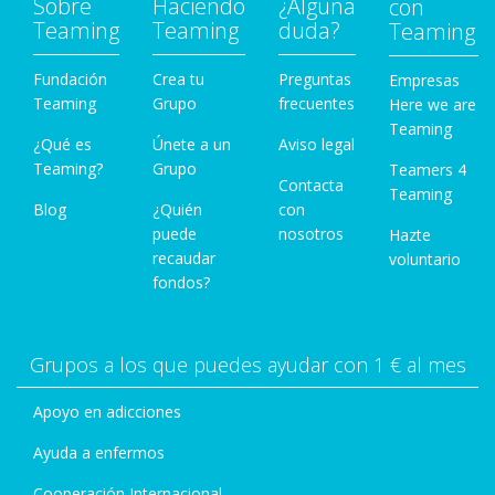
Sobre
Haciendo
¿Alguna
con
Teaming
Teaming
duda?
Teaming
Fundación
Crea tu
Preguntas
Empresas
Teaming
Grupo
frecuentes
Here we are
Teaming
¿Qué es
Únete a un
Aviso legal
Teaming?
Grupo
Teamers 4
Contacta
Teaming
Blog
¿Quién
con
puede
nosotros
Hazte
recaudar
voluntario
fondos?
Grupos a los que puedes ayudar con 1 € al mes
Apoyo en adicciones
Ayuda a enfermos
Cooperación Internacional