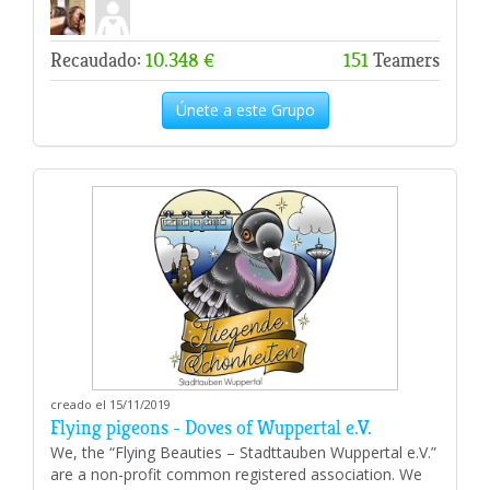
Recaudado:
10.348 €
151
Teamers
Únete a este Grupo
creado el 15/11/2019
Flying pigeons - Doves of Wuppertal e.V.
We, the “Flying Beauties – Stadttauben Wuppertal e.V.”
are a non-profit common registered association. We