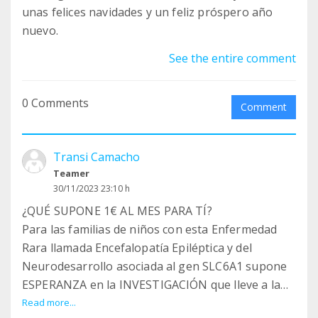
unas felices navidades y un feliz próspero año
nuevo.
See the entire comment
0 Comments
Comment
Transi Camacho
Teamer
30/11/2023 23:10 h
¿QUÉ SUPONE 1€ AL MES PARA TÍ?
Para las familias de niños con esta Enfermedad
Rara llamada Encefalopatía Epiléptica y del
Neurodesarrollo asociada al gen SLC6A1 supone
ESPERANZA en la INVESTIGACIÓN que lleve a la
CURA de esta dura enfermedad
Read more...