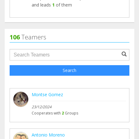
and leads
1
of them
106
Teamers
groupProfile.searchForm.search.text???
Search
Montse Gomez
23/12/2024
Cooperates with
2
Groups
Antonio Moreno