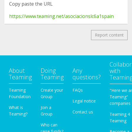
Copy paste the URL
https://www.teaming.net/asociacionslc6a1spain
Report content
Collabor
About
Doing
Any
with
Teaming
Teaming
questions?
Teamin
Teaming
Create your
FAQs
"Here we a
Foundation
Group
Teaming"
Legal notice
companies
What is
Join a
Contact us
Teaming?
Group
Teaming 4
Teaming
Who can
raise funds?
Become a