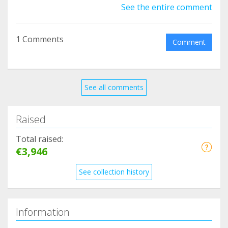
Yo los apoyo....¿y tú a qué esperas?
See the entire comment
#siempreluchandocontigo
1 Comments
Comment
See all comments
Raised
Total raised:
€3,946
See collection history
Information