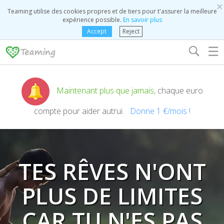
×
Teaming utilise des cookies propres et de tiers pour t'assurer la meilleure
expérience possible.
En savoir plus
Accept
Reject
☰
Maintenant plus que jamais,
chaque euro
compte pour aider autrui.
Donne 1 €/mois !
TES RÊVES N'ONT
PLUS DE LIMITES
CAR TU N'ES PAS