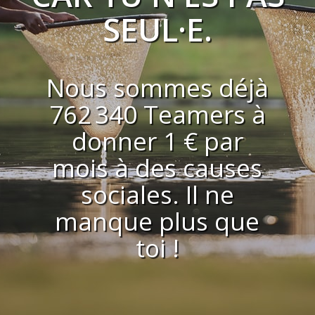
SEUL·E.
Nous sommes déjà
762 340 Teamers à
donner 1 € par
mois à des causes
sociales. Il ne
manque plus que
toi !