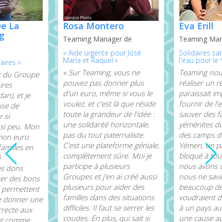
De La
Rosa Montero
Eva Erill
ig
Teaming Manager de
Teaming Man
« Aide urgente pour José
Solidaires sa
María et Raquel »
l'eau pour le
aires »
« Sur Teaming, vous ne
Teaming nou
er du Groupe
pouvez pas donner plus
réaliser un r
ires
d'un euro, même si vous le
paraissait im
n), et je
voulez, et c'est là que réside
fournir de l'
use de
toute la grandeur de l'idée :
sauver des fa
r si
une solidarité horizontale,
yéménites du
 si peu. Mon
pas du tout paternaliste.
des camps de
 mon euro
C'est une plateforme géniale,
Yémen, un pa
familles en
complètement sûre. Moi je
bloqué à tou
é
participe à plusieurs
nous avons
es dons
Groupes et j'en ai créé aussi
nous ne savi
cer des bons
plusieurs pour aider des
beaucoup de
i permettent
familles dans des situations
voudraient d
de donner une
difficiles. Il faut se serrer les
à un pays au
rrecte aux
coudes. En plus, qui sait si
une cause aus
ont comme