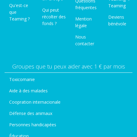
Questions
Qu'est-ce
Teaming
fréquentes
Qui peut
que
récolter des
Deviens
Teaming ?
Mention
fonds ?
bénévole
légale
Nous
contacter
Groupes que tu peux aider avec 1 € par mois
Toxicomanie
Aide à des malades
Coopration internacionale
Défense des animaux
Personnes handicapées
Éducation