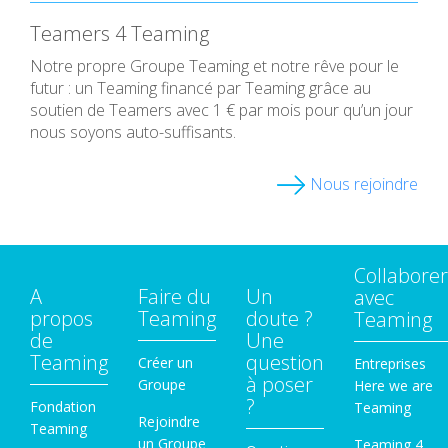
Teamers 4 Teaming
Notre propre Groupe Teaming et notre rêve pour le
futur : un Teaming financé par Teaming grâce au
soutien de Teamers avec 1 € par mois pour qu’un jour
nous soyons auto-suffisants.
Nous rejoindre
Collaborer
A
Faire du
Un
avec
propos
Teaming
doute ?
Teaming
de
Une
Teaming
question
Créer un
Entreprises
à poser
Groupe
Here we are
?
Fondation
Teaming
Rejoindre
Teaming
un Groupe
Teaming 4