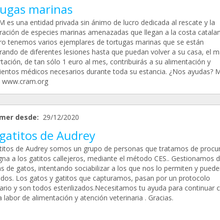
tugas marinas
M es una entidad privada sin ánimo de lucro dedicada al rescate y la
ración de especies marinas amenazadas que llegan a la costa catalan
tro tenemos varios ejemplares de tortugas marinas que se están
rando de diferentes lesiones hasta que puedan volver a su casa, el m
tación, de tan sólo 1 euro al mes, contribuirás a su alimentación y
ientos médicos necesarios durante toda su estancia. ¿Nos ayudas? 
n www.cram.org
mer desde:
29/12/2020
 gatitos de Audrey
titos de Audrey somos un grupo de personas que tratamos de procu
gna a los gatitos callejeros, mediante el método CES.. Gestionamos d
s de gatos, intentando sociabilizar a los que nos lo permiten y puede
dos. Los gatos y gatitos que capturamos, pasan por un protocolo
nario y son todos esterilizados.Necesitamos tu ayuda para continuar 
 labor de alimentación y atención veterinaria . Gracias.