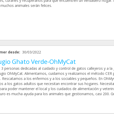
es, curarles y recuperarlos para que encuentren un verdadero hogar. 
 muchos animales serán felices.
mer desde:
30/03/2022
ugio Ghato Verde-OhMyCat
3 personas dedicadas al cuidado y control de gatos callejeros y a la 
fugio OhMyCat. Alimentamos, cuidamos y realizamos el método CER 
l. Rescatamos a los enfermos y a los sociables y pequeños. En OhMy
s a los gatos adultos que necesitan encontrar sus hogares. Necesi
para poder mantener el local y los cuidados de alimentación y veterin
uro es mucha ayuda para los animales que gestionamos, casi 200. G