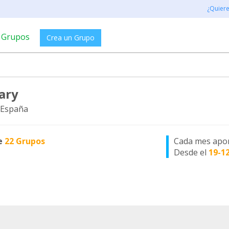
¿Quier
Grupos
Crea un Grupo
ary
 España
e
22 Grupos
Cada mes apo
Desde el
19-1