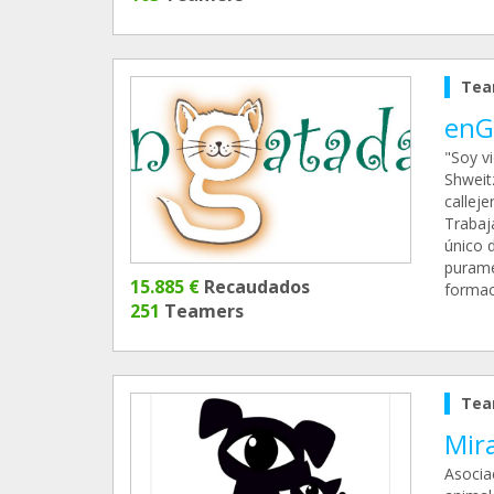
Tea
enG
"Soy vi
Shweit
calleje
Trabaj
único d
purame
15.885 €
Recaudados
formac
251
Teamers
Tea
Mir
Asocia