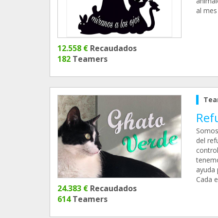
animal
al mes
12.558 €
Recaudados
182
Teamers
Tea
Ref
Somos 
del re
contro
tenemo
ayuda 
Cada e
24.383 €
Recaudados
614
Teamers