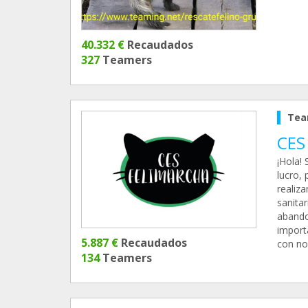
40.332 €
Recaudados
327
Teamers
Tea
CES
¡Hola!
lucro, 
realiza
sanita
abando
import
5.887 €
Recaudados
con no
134
Teamers