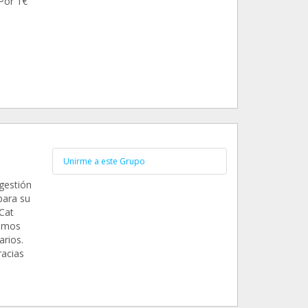
Por 1€
Unirme a este Grupo
gestión
para su
Cat
tamos
arios.
racias