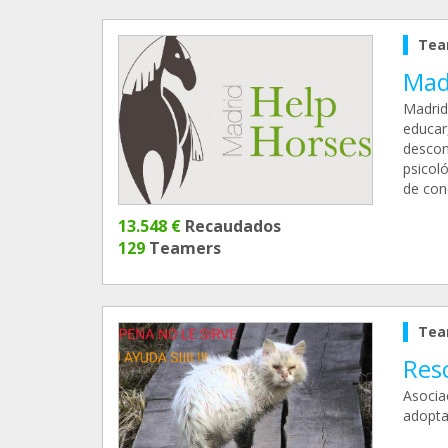
Tea
Mad
Madrid
educar,
descon
psicol
de con
13.548 €
Recaudados
129
Teamers
Tea
Resc
Asocia
adopta