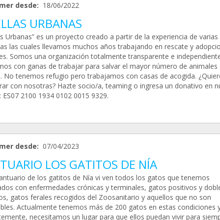
mer desde:
18/06/2022
LLAS URBANAS
s Urbanas” es un proyecto creado a partir de la experiencia de varias
as las cuales llevamos muchos años trabajando en rescate y adopci
es. Somos una organización totalmente transparente e independiente,
os con ganas de trabajar para salvar el mayor número de animales
e. No tenemos refugio pero trabajamos con casas de acogida. ¿Quier
rar con nosotras? Hazte socio/a, teaming o ingresa un donativo en n
: ES07 2100 1934 0102 0015 9329.
mer desde:
07/04/2023
TUARIO LOS GATITOS DE NÍA
Santuario de los gatitos de Nía vi ven todos los gatos que tenemos
ados con enfermedades crónicas y terminales, gatos positivos y dobl
vos, gatos ferales recogidos del Zoosanitario y aquellos que no son
bles. Actualmente tenemos más de 200 gatos en estas condiciones y
temente, necesitamos un lugar para que ellos puedan vivir para siemp