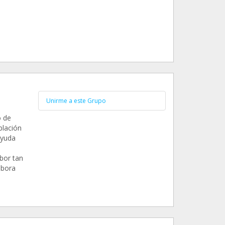
Unirme a este Grupo
o de
blación
ayuda
bor tan
abora