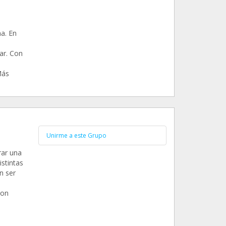
a. En
ar. Con
Más
Unirme a este Grupo
rar una
istintas
n ser
con