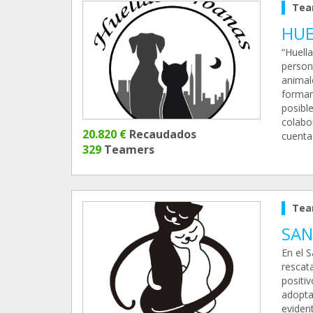
Tea
HUE
“Huella
person
animal
formam
posibl
colabo
20.820 €
Recaudados
cuenta
329
Teamers
Tea
SAN
En el 
rescat
positi
adopta
eviden