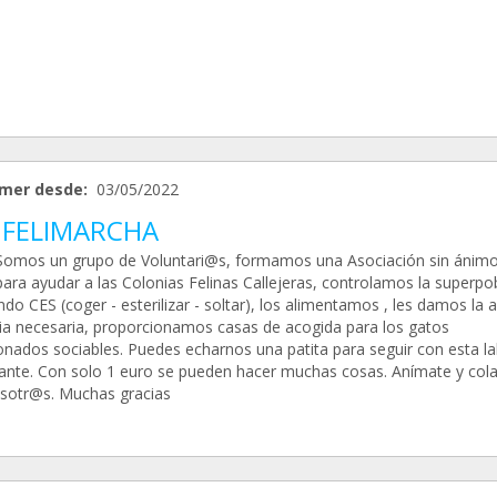
mer desde:
03/05/2022
 FELIMARCHA
 Somos un grupo de Voluntari@s, formamos una Asociación sin ánim
para ayudar a las Colonias Felinas Callejeras, controlamos la superpo
ndo CES (coger - esterilizar - soltar), los alimentamos , les damos la 
ria necesaria, proporcionamos casas de acogida para los gatos
nados sociables. Puedes echarnos una patita para seguir con esta la
ante. Con solo 1 euro se pueden hacer muchas cosas. Anímate y col
sotr@s. Muchas gracias