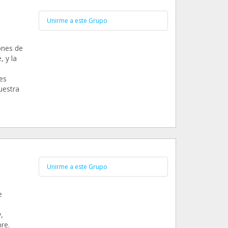
Unirme a este Grupo
ones de
 y la
es
uestra
Unirme a este Grupo
e
,
re.