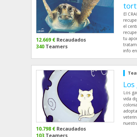
tor
El CRA
recupe
el cen
recupe
tu apor
12.669 €
Recaudados
tratam
340
Teamers
info e
Tea
Los
Los ga
vida di
colonia
adopta
veteri
nuestra
10.798 €
Recaudados
103
Teamers