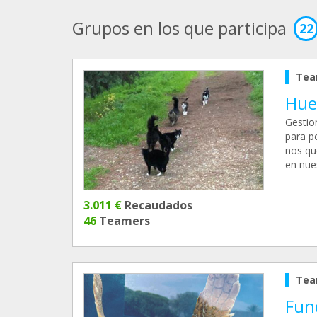
Grupos en los que participa
22
Tea
Huel
Gestio
para po
nos qu
en nues
3.011 €
Recaudados
46
Teamers
Tea
Fun