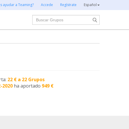
es ayudar a Teaming?
Accede
Regístrate
Español
Buscar
rta:
22 € a 22 Grupos
2-2020
ha aportado
949 €