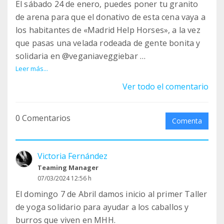
El sábado 24 de enero, puedes poner tu granito
de arena para que el donativo de esta cena vaya a
los habitantes de «Madrid Help Horses», a la vez
que pasas una velada rodeada de gente bonita y
solidaria en @veganiaveggiebar
Leer más...
El menú incluye entrante, plato principal y postre,
Ver todo el comentario
todo por 22€.
0 Comentarios
*Para reservar, llama por favor al teléfono de
Comenta
Vegania: 626 30 88 64.
Victoria Fernández
Restaurante Vegania Veggie Bar
Teaming Manager
C/ Nuestra Señora de la Luz 62, Carabanchel
07/03/2024 12:56 h
Metro: Eugenia de Montijo
El domingo 7 de Abril damos inicio al primer Taller
️ Sábado 24 de enero
de yoga solidario para ayudar a los caballos y
20:30h
burros que viven en MHH.