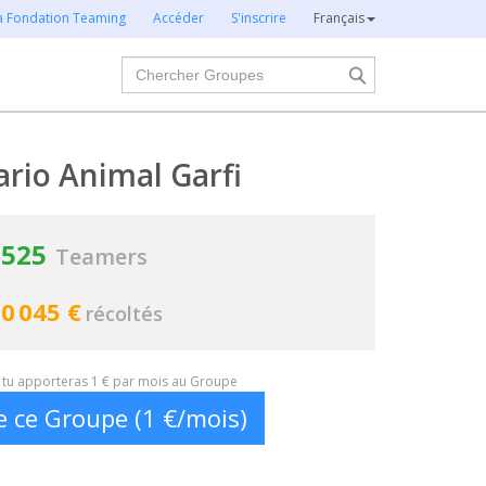
la Fondation Teaming
Accéder
S'inscrire
Français
Chercher
rio Animal Garfi
525
Teamers
0 045 €
récoltés
t, tu apporteras 1 € par mois au Groupe
e ce Groupe (1 €/mois)