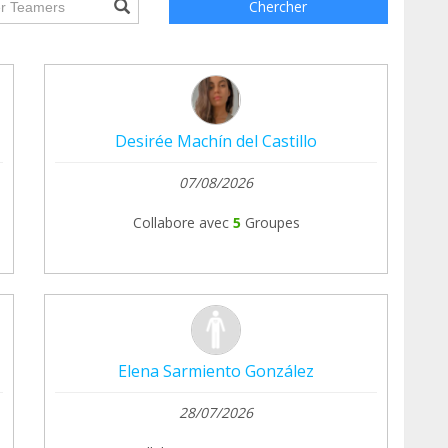
Chercher
ada uno suma, cada uno cuenta, cada uno alimenta
ias por ayudar a sostener este oasis de paz para
Desirée Machín del Castillo
07/08/2026
Collabore avec
5
Groupes
Elena Sarmiento González
28/07/2026