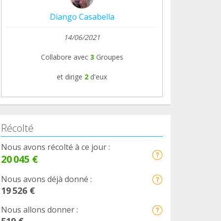
Diango Casabella
14/06/2021
Collabore avec
3
Groupes
et dirige
2
d'eux
Récolté
Nous avons récolté à ce jour :
20 045 €
Nous avons déjà donné :
19 526 €
Nous allons donner :
519 €