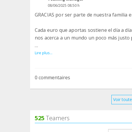
08/06/2025 08:50 h
GRACIAS por ser parte de nuestra familia
Cada euro que aportas sostiene el día a dí
nos acerca a un mundo un poco más justo 
En nuestro grupo principal de Teaming, hac
Lire plus...
Santuario Animal Garfi: alimentación, mant
En el grupo de Teaming para urgencias vete
tratamientos, en esas atenciones que marca
0 commentaires
animal lo necesita.
Sin ti, nada de esto sería posible. Cada re
Voir toute
para los más vulnerables, lleva también tu
525
Teamers
Te pedimos un pequeño favor: revisa que 
(tarjeta, cuenta bancaria...). A veces un s
groupProf