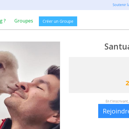
Soutenir 
g ?
Groupes
Créer un Groupe
Santua
2
En t'inscrivan
Rejoindr