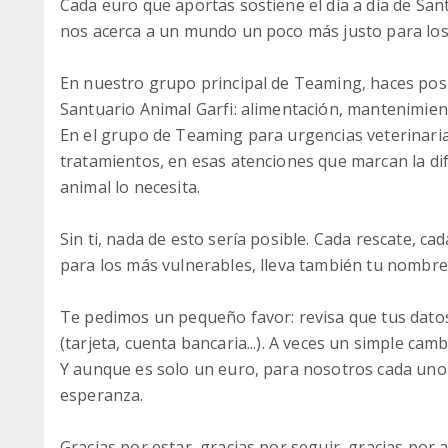
Cada euro que aportas sostiene el día a día de San
nos acerca a un mundo un poco más justo para los
En nuestro grupo principal de Teaming, haces posib
Santuario Animal Garfi: alimentación, mantenimient
En el grupo de Teaming para urgencias veterinaria
tratamientos, en esas atenciones que marcan la dif
animal lo necesita.
Sin ti, nada de esto sería posible. Cada rescate, 
para los más vulnerables, lleva también tu nombre
Te pedimos un pequeño favor: revisa que tus dato
(tarjeta, cuenta bancaria...). A veces un simple ca
Y aunque es solo un euro, para nosotros cada uno
esperanza.
Gracias por estar, gracias por seguir, gracias por