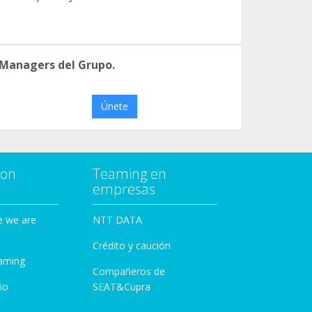
 Managers del Grupo.
Únete
con
Teaming en
empresas
e we are
NTT DATA
Crédito y caución
aming
Compañeros de
io
SEAT&Cupra