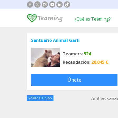
¿Qué es Teaming?
Santuario Animal Garfi
Teamers:
524
Recaudación:
20.045 €
Únete
Volver al Grupo
Ver el foro compl