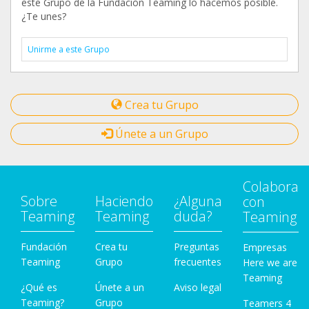
este Grupo de la Fundación Teaming lo hacemos posible.
¿Te unes?
Unirme a este Grupo
Crea tu Grupo
Únete a un Grupo
Colabora
Sobre
Haciendo
¿Alguna
con
Teaming
Teaming
duda?
Teaming
Fundación
Crea tu
Preguntas
Empresas
Teaming
Grupo
frecuentes
Here we are
Teaming
¿Qué es
Únete a un
Aviso legal
Teaming?
Grupo
Teamers 4