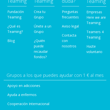
Teaming
Teaming
duda?
Teaming
Fundación
Crea tu
Preguntas
Empresas
Teaming
Grupo
frecuentes
Here we are
Teaming
¿Qué es
Únete a un
Aviso legal
Teaming?
Grupo
Teamers 4
Contacta
Teaming
Blog
¿Quién
con
puede
nosotros
Hazte
recaudar
voluntario
fondos?
Grupos a los que puedes ayudar con 1 € al mes
Apoyo en adicciones
Ayuda a enfermos
Cooperación Internacional