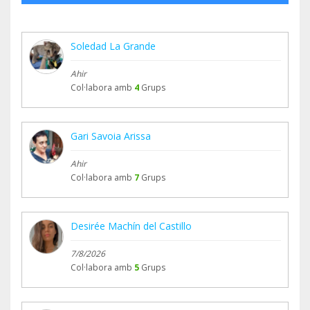
esperanza.
Gracias por estar, gracias por seguir, gracias por
Soledad La Grande
ayudar a sostener este oasis de paz para los
Ahir
aniamles que hacemos entre tod@s.
Col·labora amb
4
Grups
Seguimos adelante, por ellos.
Diango
Gari Savoia Arissa
Santuario Animal Garfi
Ahir
www.santuariogarfi.org
Col·labora amb
7
Grups
Desirée Machín del Castillo
7/8/2026
Col·labora amb
5
Grups