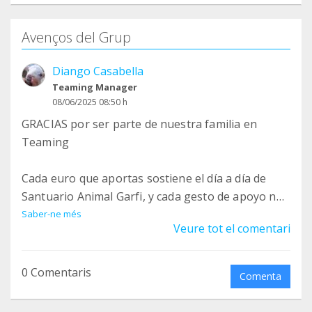
Avenços del Grup
Diango Casabella
Teaming Manager
08/06/2025 08:50 h
GRACIAS por ser parte de nuestra familia en
Teaming
Cada euro que aportas sostiene el día a día de
Santuario Animal Garfi, y cada gesto de apoyo nos
acerca a un mundo un poco más justo para los
Saber-ne més
Veure tot el comentari
animales que rescatamos.
En nuestro grupo principal de Teaming, haces
0 Comentaris
Comenta
posible el cuidado diario de los animales de
Santuario Animal Garfi: alimentación,