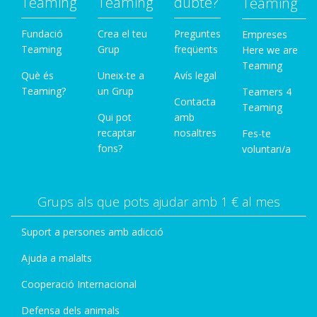
Teaming
Teaming
dubte?
Teaming
Fundació
Crea el teu
Preguntes
Empreses
Teaming
Grup
freqüents
Here we are
Teaming
Què és
Uneix-te a
Avís legal
Teaming?
un Grup
Teamers 4
Contacta
Teaming
Qui pot
amb
recaptar
nosaltres
Fes-te
fons?
voluntari/a
Grups als que pots ajudar amb 1 € al mes
Suport a persones amb adicció
Ajuda a malalts
Cooperació Internacional
Defensa dels animals