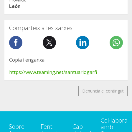
León
Comparteix a les xarxes
Copia i enganxa
https://www.teaming.net/santuariogarfi
Denuncia el contingut
Col·labora
Sobre
Fent
Cap
amb