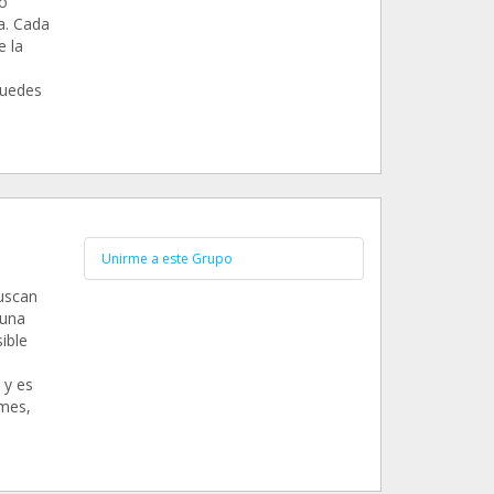
o
a. Cada
e la
n
Puedes
Unirme a este Grupo
uscan
 una
ible
 y es
 mes,