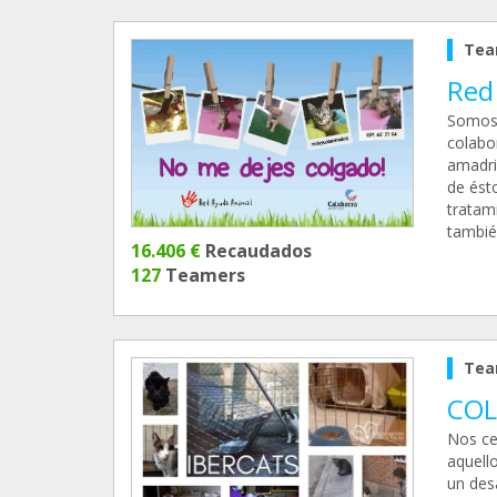
Tea
Red
Somos 
colabor
amadri
de ést
tratam
tambié
16.406 €
Recaudados
127
Teamers
Tea
COL
Nos cen
aquell
un des