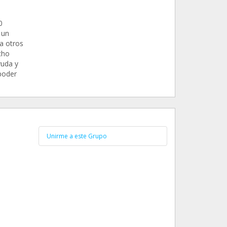
0
 un
a otros
cho
yuda y
poder
Unirme a este Grupo