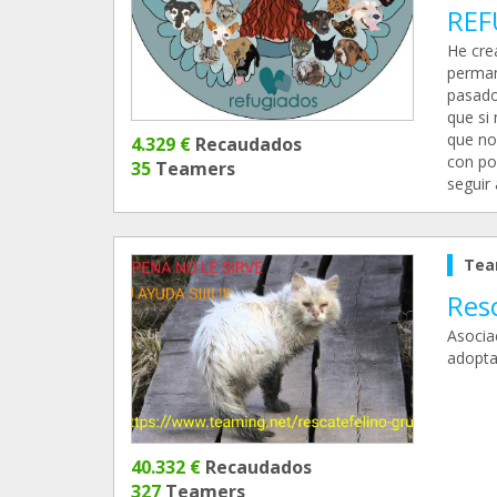
REF
He cre
perman
pasado
que si
que no
4.329 €
Recaudados
con po
35
Teamers
seguir
Tea
Resc
Asocia
adopta
40.332 €
Recaudados
327
Teamers