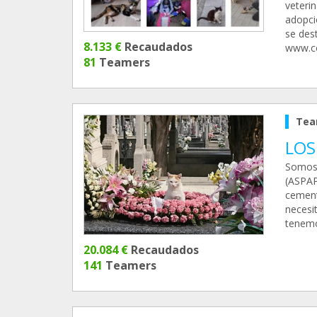
veteri
adopci
se dest
8.133 €
Recaudados
www.co
81
Teamers
Tea
LOS
Somos 
(ASPAP
cement
necesi
tenemo
20.084 €
Recaudados
141
Teamers