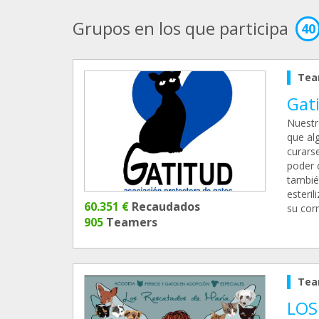
Grupos en los que participa
40
Tea
Gati
Nuestr
que al
curarse
poder 
tambié
esteri
60.351 €
Recaudados
su cor
905
Teamers
Tea
LOS