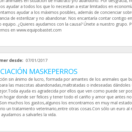
ón animales en situación de maltrato y/o abandono. Por desgracia, n
s ayudar a todos los que lo necesitan a estar limitados en economí
tentamos ayudar a los máximos posibles, además de concienciar sobr
ancia de esterilizar y no abandonar. Nos encantaría contar contigo e
o equipo. ¿Quieres ayudarnos con la causa? Únete a nuestro grupo. 
rnos en www.equipobastet.com
mer desde:
07/01/2017
CIACIÓN MASKEPERROS
ción sin ánimo de lucro, formada por amantes de los animales que b
para las mascotas abandonadas,maltratadas o indeseadas dándoles
ejor.Toda ayuda es agradecida por ellos que ven como puede ser pos
un hogar donde ser felices y tener todo el cariño y amor que antes no
.Son muchos los gastos,algunos los encontramos en muy mal estado
rio un tratamiento veterinario,entre otras cosas.Con sólo un euro al
ayudarnos a salvarles la vida.