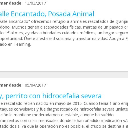
mer desde:
13/03/2017
alle Encantado, Posada Animal
 Valle Encantado" ofrecemos refugio a animales rescatados de granja
dono. Muchos tienen discapacidades físicas, marcas de un pasado difí
lo 1€ al mes, ayudas a brindarles cuidados médicos, un hogar seguro
portunidad. Únete a esta red solidaria y transforma vidas: Apoya a El
ado en Teaming.
mer desde:
05/04/2017
, perrito con hidrocefalia severa
ue rescatado recién nacido en mayo de 2015. Cuando tenía 1 año em
taques convulsivos y fue diagnosticado de hidrocefalia severa unilate
ción le mantiene moderadamente estable, aunque ha sufrido
amientos con crisis mensuales donde le han añadido medicación y/
ado dosis. Ya que la operación no es posible, el grupo se destina a 