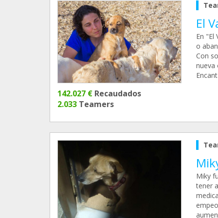
Tea
El V
En "El
o aban
Con so
nueva o
Encant
142.027 €
Recaudados
2.033
Teamers
Tea
Miky
Miky f
tener a
medica
empeor
aument