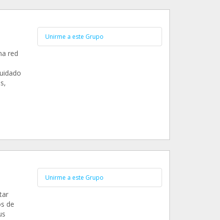
Unirme a este Grupo
na red
cuidado
s,
Unirme a este Grupo
tar
os de
us