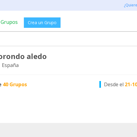
¿Quier
Grupos
Crea un Grupo
borondo aledo
, España
e
40 Grupos
Desde el
21-1