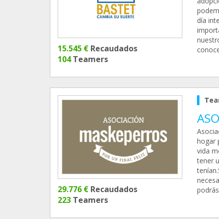
adopci
podemo
día in
import
nuestr
15.545 €
Recaudados
conoce
104
Teamers
Tea
ASO
Asocia
hogar 
vida m
tener 
tenían
necesa
29.776 €
Recaudados
podrás 
223
Teamers