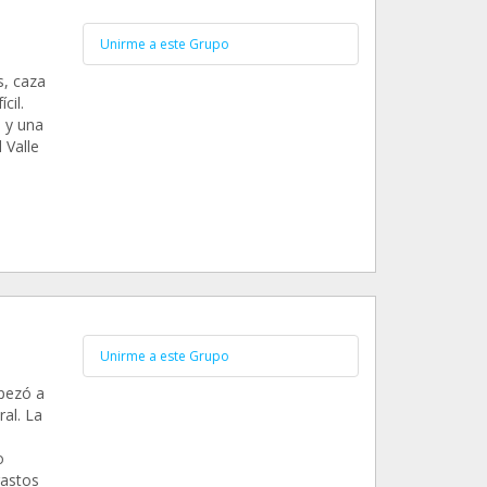
Unirme a este Grupo
s, caza
cil.
 y una
 Valle
Unirme a este Grupo
pezó a
ral. La
o
gastos