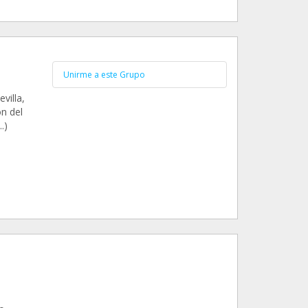
Unirme a este Grupo
villa,
n del
.)