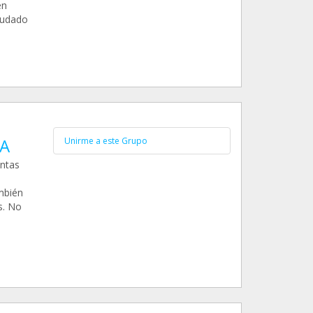
en
audado
A
Unirme a este Grupo
ntas
mbién
s. No