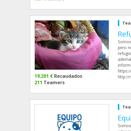
Tea
Ref
Somos 
pero n
refugio
además
inform
https:
19.201 €
Recaudados
http://
211
Teamers
Tea
Equ
Somos 