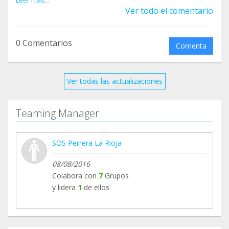
quedamos con lo bien que están tantos y tantos y
Leer más...
Ver todo el comentario
el apoyo que habéis brindado a personas que han
trabajado como hormigas.
Gracias de corazón a todos los teamers. Seguro
0 Comentarios
Comenta
que encontráis otra asociación tan maravillosa a
la que ayudar con ese 1€ tan necesario.
Un abrazo.
Ver todas las actualizaciones
Teaming Manager
SOS Perrera La Rioja
08/08/2016
Colabora con
7
Grupos
y lidera
1
de ellos