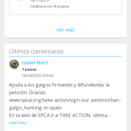
14/11/2019
Colabora con
4
Grupos
Ver más
Últimos comentarios
Isabel Marti
Teamer
10/10/2019 15:54 h
Ayuda a los galgos firmando y difundiendo la
petición. Gracias
www.spcai.org/take-action/sign-our-petition/ban-
galgo_hunting-in-spain
En la web de SPCA ir a TAKE ACTION, última
opción SIGN OUR PETITIONS, BAN GALGO
Leer más...
HUNTING. Llenar el formulario y contestar todos