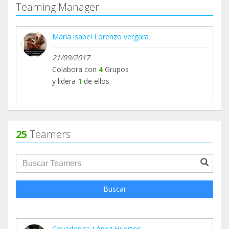
Teaming Manager
Maria isabel Lorenzo vergara
21/09/2017
Colabora con
4
Grupos
y lidera
1
de ellos
25
Teamers
groupProfile.searchForm.search.text???
Buscar
Covadonga López Huertos