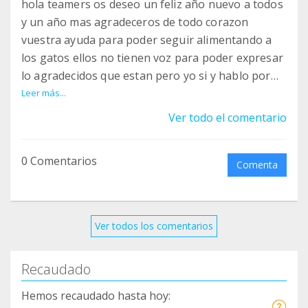
hola teamers os deseo un feliz año nuevo a todos
y un año mas agradeceros de todo corazon
vuestra ayuda para poder seguir alimentando a
los gatos ellos no tienen voz para poder expresar
lo agradecidos que estan pero yo si y hablo por
ellos gracias de todo corazon un besazo enorme y
Leer más...
de nuevo os deseo muchisima salud y felicidad
Ver todo el comentario
para todos!!!!!
0 Comentarios
Comenta
Ver todos los comentarios
Recaudado
Hemos recaudado hasta hoy: