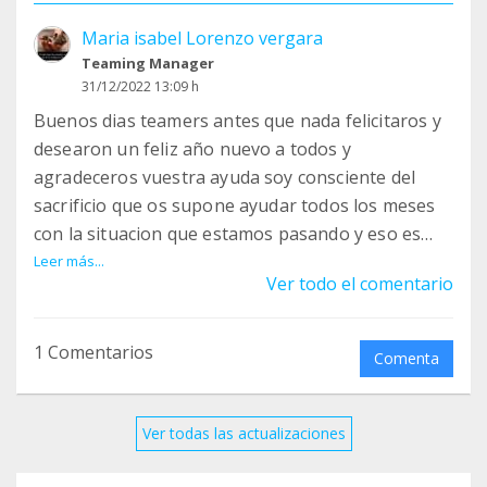
Maria isabel Lorenzo vergara
Teaming Manager
31/12/2022 13:09 h
Buenos dias teamers antes que nada felicitaros y
desearon un feliz año nuevo a todos y
agradeceros vuestra ayuda soy consciente del
sacrificio que os supone ayudar todos los meses
con la situacion que estamos pasando y eso es
algo de lo que yo estoy super agradecida y los
Leer más...
Ver todo el comentario
peques porque no pueden hablar si no os
dedicarian unas palabritas de agradecimiento
pero para eso estoy yo para ser su voz asin que
1 Comentarios
Comenta
MUCHISIMAS GRACIAS POR AYUDAR Y FORMAR
PARTE DE NUESTRA GRAN FAMILIA HUMANA Y
GATUNA!!!!! un besazo enorme para todos
Ver todas las actualizaciones
vosotros!!!!!! Y de nuevo gracias!!!!!