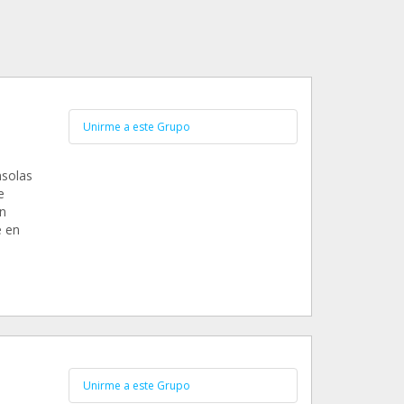
Unirme a este Grupo
nsolas
e
en
e en
n
Unirme a este Grupo