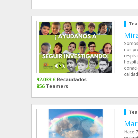
Tea
Mir
Somos 
nos pr
respira
hospita
donaci
calida
92.033 €
Recaudados
856
Teamers
Tea
Mar
Hace 7
maltra