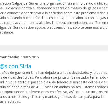
ciación Galgos del Sur es una organización sin ánimo de lucro ubicad
a. Luchamos contra el abandono y sacrificio masivo de galgos y per
dar a conocer y concienciar a la sociedad sobre este problema y dar 
vida buscando buenas familias. En este grupo colaboras con los gast
 cada día: veterinarios, alquiler, limpieza, alimentación, etc. Ten en
lgos del Sur no recibe ayudas o subvenciones, sólo te tenemos a ti p
adelante.
mer desde:
10/02/2016
@s con Siria
2 años de guerra en Siria han dejado a un país devastado, y lo que es
es de vidas destruidas. Pero ahora se junta un devastador terremoto 
d 7,6 que azotó el pasado día 6 de febrero el noroeste del país y el 
quía dejando a más de 4.000 vidas en ambos países. Estamos sobre e
o proporcionando subvenciones en efectivo, así como suministros m
arios a hospitales y clínicas y mantas y tiendas de campaña para las
as afectadas.