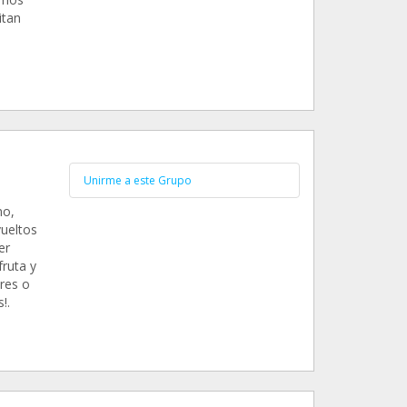
itan
Unirme a este Grupo
no,
vueltos
er
fruta y
res o
!.