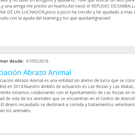
o,y una amiga me presto un huerto,Así nació el REFUGIO DE:SIMBA,L
IA DE UN LUCHADOR,poco a poco ha crecido y he ayudado a mas 
solo con la ayuda del teaming.y los que quedan!!gracias!!
mer desde:
07/05/2016
ciación Abrazo Animal
ciación Abrazo Animal es una entidad sin ánimo de lucro que se cons
rid en 2014.Nuestro ámbito de actuación es Las Rozas y Las Matas,
mente estamos colaborando con el Ayuntamiento de Las Rozas en m
idad de vida de los animales que se encuentran en el Centro de Atenci
.El dinero recaudado se destinará a comida y tratamientos veterinari
an los animales.