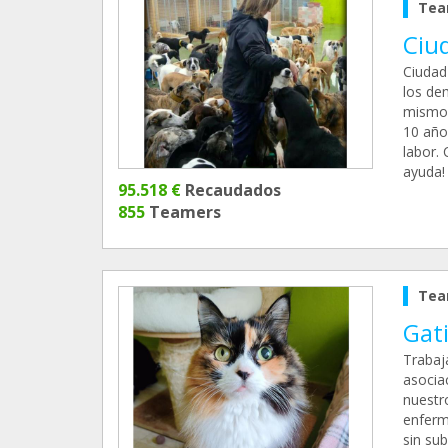
Tea
Ciu
Ciudad
los de
mismo 
10 año
labor.
ayuda!
95.518 €
Recaudados
855
Teamers
Tea
Gati
Trabaj
asocia
nuestr
enferm
sin su