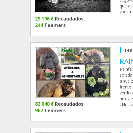
que ad
vuestra
29.196 €
Recaudados
244
Teamers
Tea
RAI
Rainfe
soleda
a sus 
frente
verdur
arroz,
82.040 €
Recaudados
¿Nos a
962
Teamers