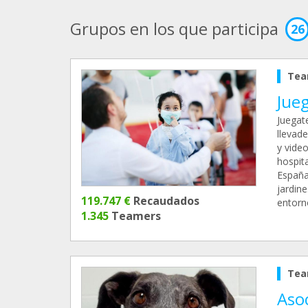
Grupos en los que participa
26
Tea
Jue
Juegat
llevad
y video
hospita
España
jardine
119.747 €
Recaudados
entorno
1.345
Teamers
Tea
Asoc