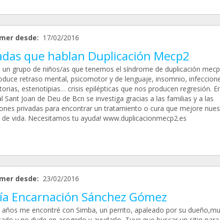
mer desde:
17/02/2016
adas que hablan Duplicación Mecp2
un grupo de niños/as que tenemos el síndrome de duplicación mecp
oduce retraso mental, psicomotor y de lenguaje, insomnio, infeccion
torias, esteriotipias… crisis epilépticas que nos producen regresión. En
l Sant Joan de Deu de Bcn se investiga gracias a las familias y a las
ones privadas para encontrar un tratamiento o cura que mejore nues
d de vida. Necesitamos tu ayuda! www.duplicacionmecp2.es
mer desde:
23/02/2016
ía Encarnación Sánchez Gómez
 años me encontré con Simba, un perrito, apaleado por su dueño,m
tado y no dude en acogerlo y ayudarlo, Tuve que buscar un sitio para