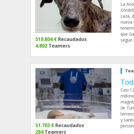
La Aso
Córdob
caza, 
nueva 
tenemos
que Ga
519.804 €
Recaudados
seguir 
4.802
Teamers
Tea
Tod
Casi 1
millon
magnitu
de Tur
terren
y sanit
51.703 €
Recaudados
person
284
Teamers