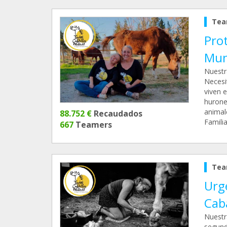
Tea
Prot
Mun
Nuestr
Necesi
viven e
hurone
animal
88.752 €
Recaudados
Familia
667
Teamers
Tea
Urg
Cab
Nuestr
segund