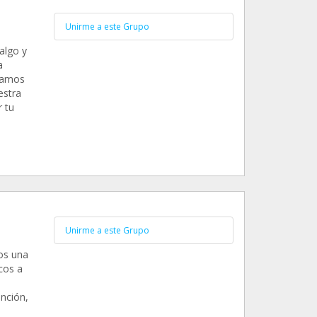
Unirme a este Grupo
algo y
a
vamos
estra
 tu
Unirme a este Grupo
os una
cos a
nción,