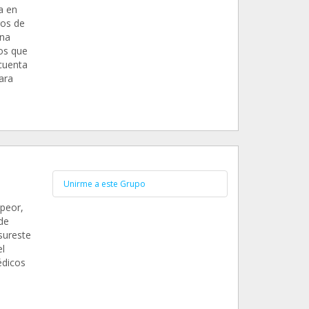
a en
ros de
una
os que
 cuenta
ara
Unirme a este Grupo
 peor,
de
sureste
l
édicos