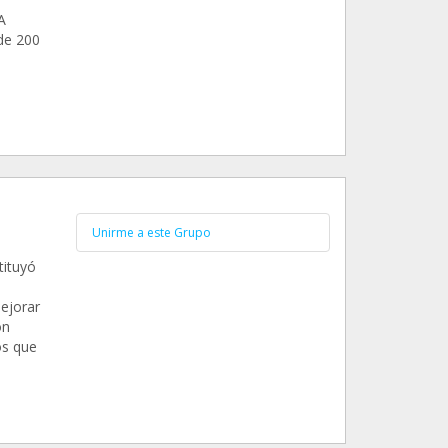
A
de 200
Unirme a este Grupo
tituyó
ejorar
ón
os que