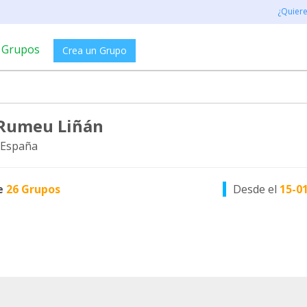
¿Quier
Grupos
Crea un Grupo
Rumeu Liñán
 España
e
26 Grupos
Desde el
15-0