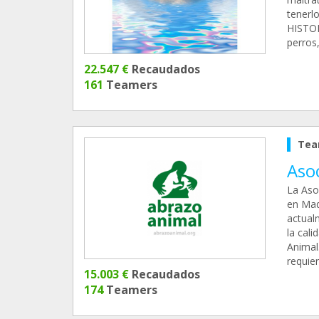
tenerl
HISTOR
perros,
22.547 €
Recaudados
161
Teamers
Tea
Aso
La Aso
en Mad
actual
la cal
Animal
requier
15.003 €
Recaudados
174
Teamers