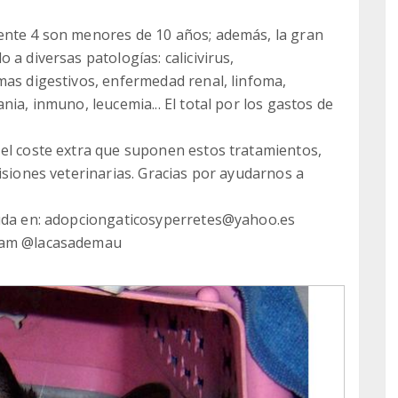
ente 4 son menores de 10 años; además, la gran
 a diversas patologías: calicivirus,
mas digestivos, enfermedad renal, linfoma,
nia, inmuno, leucemia... El total por los gastos de
 el coste extra que suponen estos tratamientos,
isiones veterinarias. Gracias por ayudarnos a
duda en: adopciongaticosyperretes@yahoo.es
gram @lacasademau