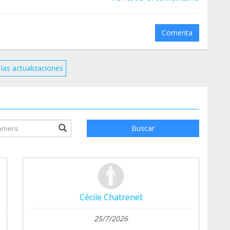
Comenta
las actualizaciones
ile.searchForm.search.text???
Buscar
Cécile Chatrenet
25/7/2026