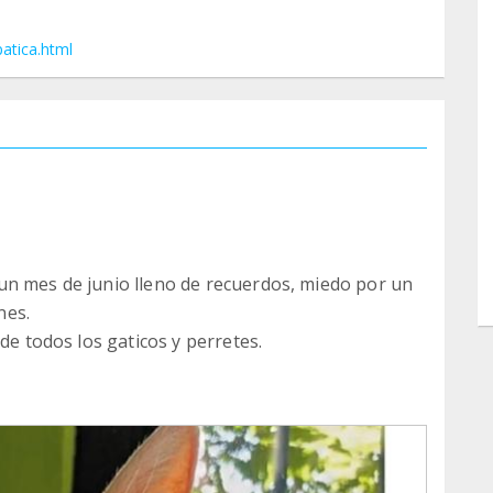
atica.html
un mes de junio lleno de recuerdos, miedo por un
nes.
de todos los gaticos y perretes.
/balance-junio.html
r sumar, gracias por ayudarnos a mejorar sus