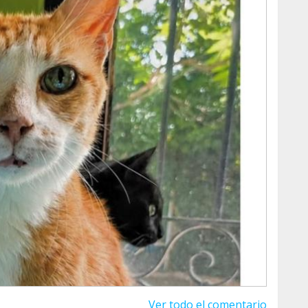
idades especiales debido a su edad o
prescindible para seguir ayudándoles. Suma tu
emau
.es
Ver todo el comentario