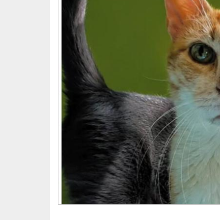
Un abrazo
Raquel
*La mayoría de los #mausitos tienen neces
enfermedades crónicas. Por favor, eres im
patica
https://www.teaming.net/landing/lacasad
PAYPAL: adopciongaticosyperretes@yahoo
(Selecciona envío de dinero a amigos)
CAJAMAR ES29 3058 0990 2127 0910 8957