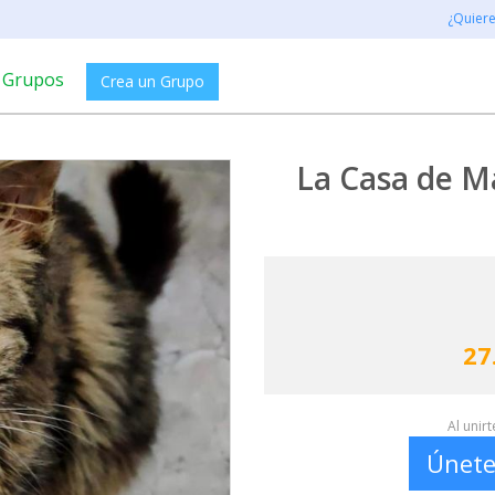
¿Quier
Grupos
Crea un Grupo
La Casa de Ma
27
Al unir
Únete