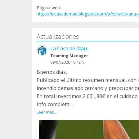
Página web:
https://lacasademau.blogspot.com/p/echales-una-p
Actualizaciones
La Casa de Mau
Teaming Manager
09/07/2026 10:42 h
Buenos días,
Publicado el último resumen mensual, con 
incendio demasiado cercano y preocupacio
En total invertimos 2.031,88€ en el cuidado 
Info completa:
https://lacasademau.blogspot.com/2026/07
Leer más...
Una vez más, gracias por estar, gracias po
vidas. Sin tí, nada de esto sería posible.