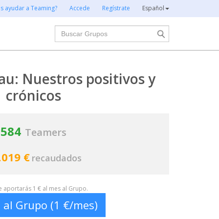
es ayudar a Teaming?
Accede
Regístrate
Español
Buscar
u: Nuestros positivos y
crónicos
584
Teamers
.019 €
recaudados
te aportarás 1 € al mes al Grupo.
 al Grupo (1 €/mes)