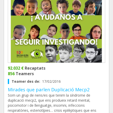
92.032 €
Recaptats
856
Teamers
Teamer des de:
17/02/2016
Mirades que parlen Duplicació Mecp2
Som un grup de nens/es que tenim la síndrome de
duplicació mecp2, que ens produeix retard mental,
psicomotor i de llenguatge, insomni, infeccions
respiratòries, esteriotípies… crisis epilèptiques que ens