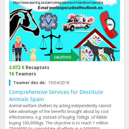
2.072 €
Recaptats
16
Teamers
Teamer des de:
19/04/2018
Comprehensive Services for Destitute
Animals Spain
Animal welfare shelters by acting independently cannot
take advantage of the benefits brought about by cost
effectiveness. e.g. instead of buying 100kgs. of kibble
buying 100,000kgs. The objective is to reach 1 million
TEAMERS to consolidate all efforts in a GENERAL