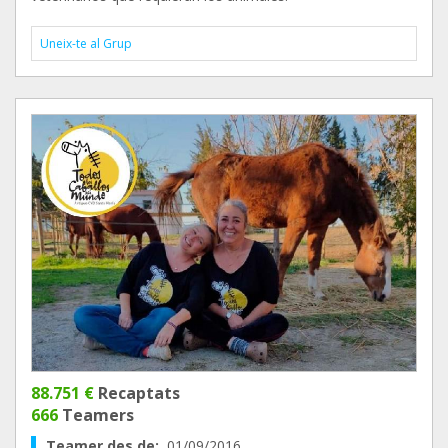
Uneix-te al Grup
88.751 €
Recaptats
666
Teamers
Teamer des de:
01/09/2016