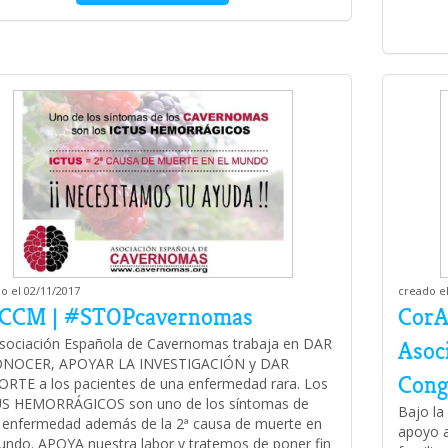
o el 02/11/2017
creado el
CCM | #STOPcavernomas
CorA
sociación Española de Cavernomas trabaja en DAR
Asoc
ONOCER, APOYAR LA INVESTIGACIÓN y DAR
Cong
RTE a los pacientes de una enfermedad rara. Los
US HEMORRÁGICOS son uno de los síntomas de
Bajo la 
 enfermedad además de la 2ª causa de muerte en
apoyo a
undo. APOYA nuestra labor y tratemos de poner fin