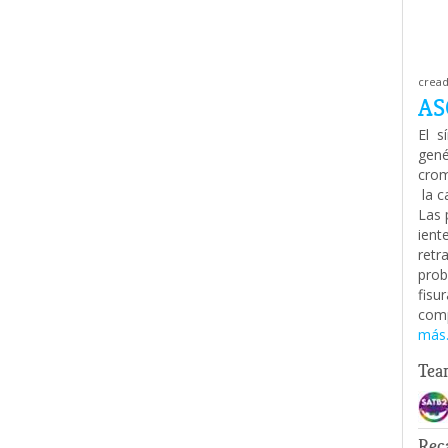
cread
AS
El 
gené
crom
la 
Las 
ient
retr
prob
fisu
comp
más.
Tea
Rec