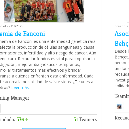
o el 27/07/2025
creado el
emia de Fanconi
Asoc
nemia de Fanconi es una enfermedad genética rara
Behç
afecta la producción de células sanguíneas y causa
Desde l
ormaciones, infertilidad y alto riesgo de cáncer. Aún
Behçet,
iene cura. Recaudar fondos es vital para impulsar la
persona
stigación, mejorar diagnósticos tempranos,
un dona
rrollar tratamientos más efectivos y brindar
recauda
ranza a quienes enfrentan esta enfermedad. Cada
investi
te acerca la posibilidad de salvar vidas. ¿Te unes a
solidari
otros?
Leer más...
Teami
ming Manager:
Recau
audado:
576 €
51
Teamers