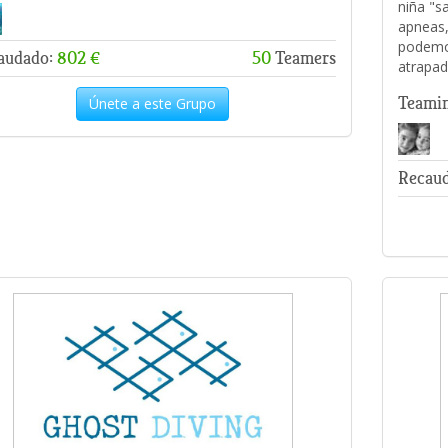
niña "sa
apneas, 
podemos
audado:
802 €
50
Teamers
atrapad
Teami
Únete a este Grupo
Recau