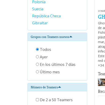
Polonia
Suecia
cread
GH
República Checa
Gibraltar
Ghos
de a
Fish
Grupos con Teamers nuevos
plás
mar,
atra
Todos
infe
Este
Ayer
red 
En los últimos 7 días
+34 
Último mes
Tea
Número de Teamers
Rec
De 2 a 50 Teamers