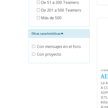
De 51 a 200 Teamers
De 201 a 500 Teamers
Más de 500
Otras características
Con mensajes en el foro
Con proyecto
cread
AE
La A
A C
SOPO
ICT
ésta
el m