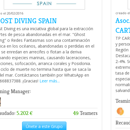
creado el
o el 20/02/2016
Asoc
OST DIVING SPAIN
t Diving es una iniciativa global para la extracción
CAR
rtes de pesca abandonadas en el mar. "Ghost
TP CART
ing" o Redes Fantasmas son una contaminación
y perso
tica en los océanos, abandonadas o perdidas en el
Región 
 se enredan en arrecifes o flotan a la deriva
Destaca
pando especies marinas, causando laceraciones,
2-4%. S
cciones, sofocación, arranca corales y Posidonia.
extremo
 ciclo de muerte no termina hasta que se saca la
tasa de
del mar. Contáctanos también por WhatsApp en
especia
668837388. ¡Gracias!
Leer más...
normali
salvand
ming Manager:
Teami
audado:
5.202 €
49
Teamers
Recau
Únete a este Grupo