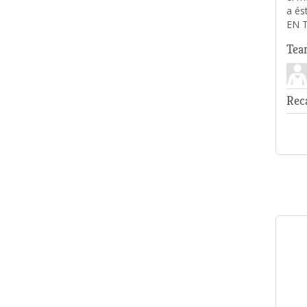
a és
EN 
Tea
Rec