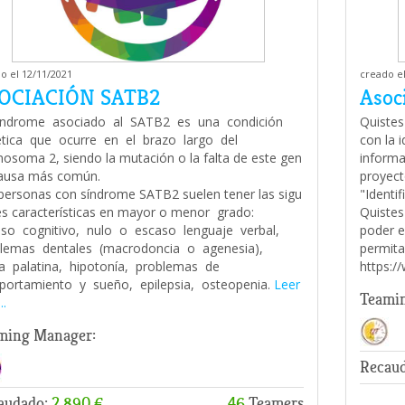
o el 12/11/2021
creado el
OCIACIÓN SATB2
Asoc
síndrome asociado al SATB2 es una condición
Quistes
tica que ocurre en el brazo largo del
con la 
osoma 2, siendo la mutación o la falta de este gen
informa
causa más común.
proyect
personas con síndrome SATB2 suelen tener las sigu
"Identi
es características en mayor o menor grado:
Quistes
aso cognitivo, nulo o escaso lenguaje verbal,
poder e
lemas dentales (macrodoncia o agenesia),
permita
ra palatina, hipotonía, problemas de
https:/
ortamiento y sueño, epilepsia, osteopenia.
Leer
Teami
..
ming Manager:
Recau
audado:
2.890 €
46
Teamers