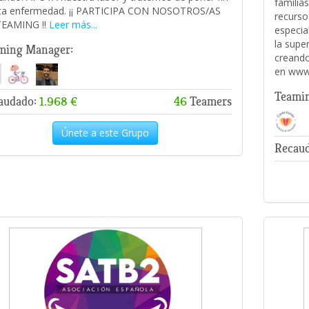
familias
ta enfermedad. ¡¡ PARTICIPA CON NOSOTROS/AS
recurso
TEAMING !!
Leer más...
especia
la supe
ming Manager:
creando
en www.
Teami
audado:
1.968 €
46
Teamers
Únete a este Grupo
Recau