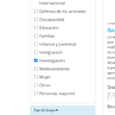
Internacional
Defensa de los animales
Discapacidad
cread
Educación
An
Familias
La a
que 
Infancia y Juventud
malf
Inmigración
no t
inve
Investigación
desa
espe
Medioambiente
apor
Mujer
nos
Otros
Tea
Personas mayores
Rec
Tipo de Grupo