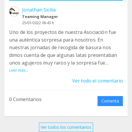
Jonathan Sicilia
Teaming Manager
25/01/2022 08:43 h
Uno de los proyectos de nuestra Asociación fue
una auténtica sorpresa para nosotros. En
nuestras jornadas de recogida de basura nos
dimos cuenta de que algunas latas presentaban
unos agujeros muy raros y la sorpresa fue
averiguar lo que los causaba: ¡los cuervos! De esta
Leer más...
curiosa manera ellos obtienen alimento de los
Ver todo el comentario
insectos y reptiles que quedan atrapados en las
latas.
0 Comentarios
Comenta
Este comportamiento único en el mundo ha
despertado el interés de varias universidades
europeas y está comenzando a ser estudiado por
Ver todos los comentarios
éstas en colaboración con nuestra asociación, que