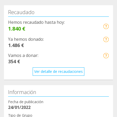
facilita datos, material e incluso el alojamiento de
Recaudado
los investigadores.
Hemos recaudado hasta hoy:
Ayúdanos a averiguar más sobre la avifauna de El
1.840 €
Jable colaborando con nosotros,
Ya hemos donado:
1.486 €
¡Gracias!
Vamos a donar:
354 €
Ver detalle de recaudaciones
Información
Fecha de publicación
24/01/2022
Tipo de Grupo