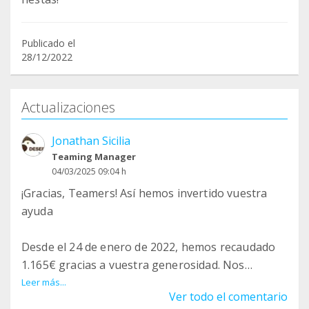
Publicado el
28/12/2022
Actualizaciones
Jonathan Sicilia
Teaming Manager
04/03/2025 09:04 h
¡Gracias, Teamers! Así hemos invertido vuestra
ayuda
Desde el 24 de enero de 2022, hemos recaudado
1.165€ gracias a vuestra generosidad. Nos
complace compartir en qué hemos destinado
Leer más...
Ver todo el comentario
estos fondos para proteger El Jable ️✨: