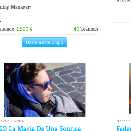
ming Manager:
audado:
1.560 €
40
Teamers
Únete a este Grupo
o el 20/02/2014
creado el
GO La Magia De Una Sonrisa
Fede