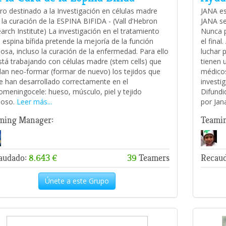
ro destinado a la Investigación en células madre
JANA es
 la curación de la ESPINA BIFIDA - (Vall d’Hebron
JANA se
arch Institute) La investigación en el tratamiento
Nunca pe
a espina bífida pretende la mejoría de la función
el fina
iosa, incluso la curación de la enfermedad. Para ello
luchar 
stá trabajando con células madre (stem cells) que
tienen 
an neo-formar (formar de nuevo) los tejidos que
médicos
e han desarrollado correctamente en el
investi
omeningocele: hueso, músculo, piel y tejido
Difundi
ioso.
Leer más...
por Jan
ming Manager:
Teami
audado:
8.643 €
39
Teamers
Recau
Únete a este Grupo