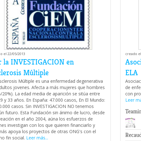
o el 22/05/2013
creado el
r la INVESTIGACION en
Asoc
lerosis Múltiple
ELA
sclerosis Múltiple es una enfermedad degenerativa
Asociac
dultos jovenes. Afecta a más mujeres que hombres
de enfe
/20%). La edad media de aparición se sitúa entre
con pro
29 y 33 años. En España: 47.000 casos, En El Mundo:
Leer má
0.000 casos. Sin INVESTIGACION NO tenemos
Teami
ún futuro. Esta Fundación sin ánimo de lucro, desde
reación en el año 2004, aúna los esfuerzos de
nes investigan con los que quieren financiarlo y
ás apoya los proyectos de otras ONG's con el
Recau
o fin social.
Leer más...