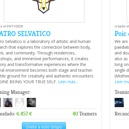
o el 05/11/2020
creado el
ATRO SELVATICO
Poic 
ro Selvatico is a laboratory of artistic and human
We are r
arch that explores the connection between body,
paediatr
re, and community. Through residencies,
and dis
shops, and immersive performances, it creates
also as 
ory and transformative experiences where the
long on
ral environment becomes both stage and teacher.
single 
rtile ground for creativity and authentic encounters.
(Mother
GINE BEING YOUR TRUE SELF.
Leer más...
Leer má
ming Manager:
Teami
audado:
6.457 €
40
Teamers
Recau
Únete a este Grupo