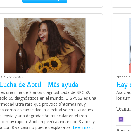
o el 25/02/2022
creado el
 Lucha de Abril - Más ayuda
Hay 
l es una niña de 8 años diagnosticada de SPG52,
Asociac
solo 55 diagnósticos en el mundo. El SPG52 es una
los tum
rmedad ultra rara que provoca síntomas muy
Teami
es como discapacidad intelectual severa, ataques
pilepsia y una degradación muscular en el tren
rior muy rápida. Abril empezó a andar con 3 años y
a con 8 ya casi no puede desplazarse.
Leer más...
Recau