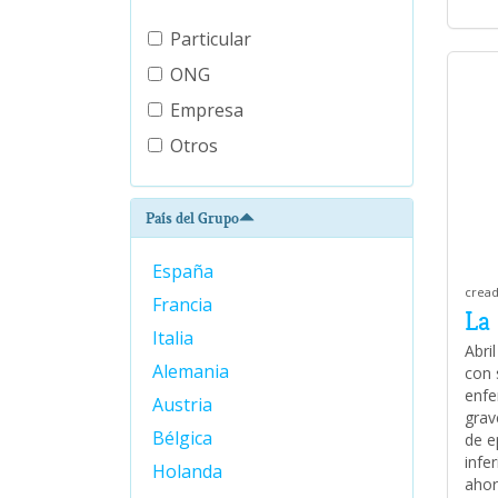
Particular
ONG
Empresa
Otros
País del Grupo
España
cread
Francia
La
Italia
Abri
Alemania
con 
enfe
Austria
grav
Bélgica
de e
infe
Holanda
ahor