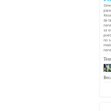
Dine
para
Rese
de l
nerv
se e
pued
no s
miel
nerv
Tea
Rec