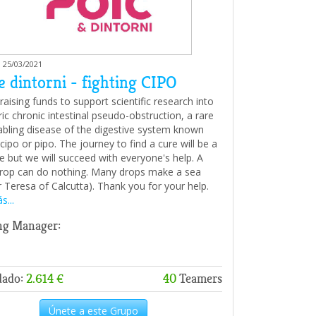
 25/03/2021
e dintorni - fighting CIPO
aising funds to support scientific research into
ic chronic intestinal pseudo-obstruction, a rare
abling disease of the digestive system known
cipo or pipo. The journey to find a cure will be a
e but we will succeed with everyone's help. A
drop can do nothing. Many drops make a sea
 Teresa of Calcutta). Thank you for your help.
s...
ng Manager:
dado:
2.614 €
40
Teamers
Únete a este Grupo