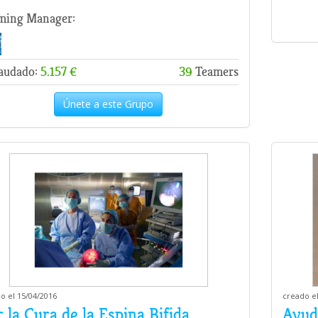
ming Manager:
audado:
5.157 €
39
Teamers
Únete a este Grupo
o el 15/04/2016
creado el
 la Cura de la Espina Bifida
Ayud