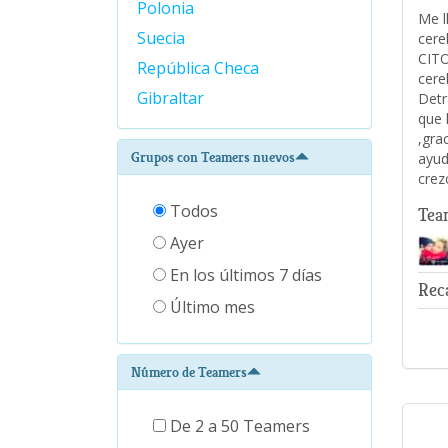
Polonia
Me l
Suecia
cere
CITO
República Checa
cere
Gibraltar
Detr
que 
,gra
Grupos con Teamers nuevos
ayud
crez
Todos
Tea
Ayer
En los últimos 7 días
Rec
Último mes
Número de Teamers
De 2 a 50 Teamers