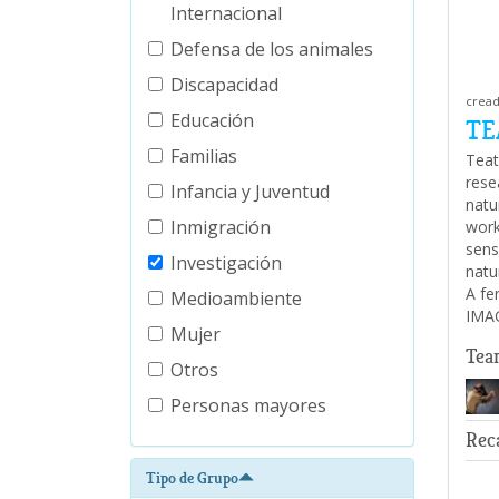
Internacional
Defensa de los animales
Discapacidad
cread
Educación
TE
Familias
Teat
rese
Infancia y Juventud
natu
Inmigración
work
sens
Investigación
natu
A fe
Medioambiente
IMA
Mujer
Tea
Otros
Personas mayores
Rec
Tipo de Grupo