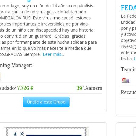
lamo Iago, soy un niño de 14 años con páralisis
FED
bral a causa de un virus gestacional llamado
La Fede
MEGALOVIRUS. Este virus, me causó lesiones
Entidad
brales importantes e irreversibles de por vida.
por y p
ás de un niño con discapacidad hay una historia
y activ
lo convirtió en un guerrero.. Gracias ,gracias
objetivo
cias por formar parte de esta hucha solidaria para
investig
arme en lo que yo más necesite a medida que
enferme
co.GRACIAS Siempre..
Leer más...
fecha.
L
ming Manager:
Teami
audado:
7.726 €
39
Teamers
Recau
Únete a este Grupo