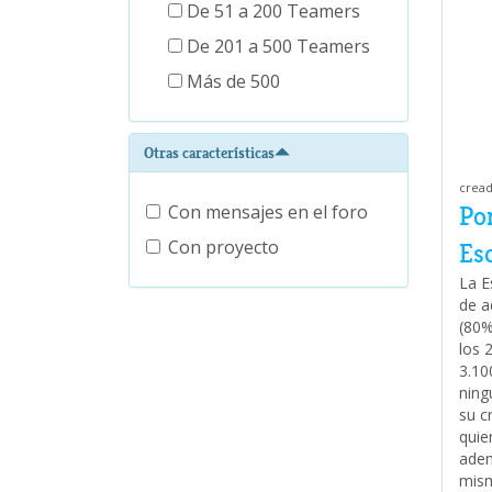
De 51 a 200 Teamers
De 201 a 500 Teamers
Más de 500
Otras características
cread
Con mensajes en el foro
Po
Con proyecto
Esc
La E
de a
(80%
los 
3.10
ning
su c
quie
adem
mism