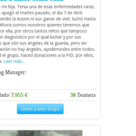
 mi hija. Tenia una de esas enfermedades raras;
 apagó el martes pasado, el dia 7 de Abril.
rdió la ilusion ni sus ganas de vivir, luchó Hasta
l. Ahora somos nosotros quienes tenemos que
por ella, por otros tantos niños que tampoco
un diagnóstico por el qual luchar y por sus
 que són sus ángeles de la guarda, pero sin
gación no hay ángeles, ayudémosles entre todos.
d el grupo, haced donaciones a la PID, por ellos,
a.
Leer más...
ng Manager:
dado:
7.955 €
38
Teamers
Únete a este Grupo