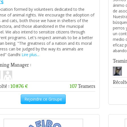
ts
ánimo d
ciation formed by volunteers dedicated to the
de asoc
nse of animal rights. We encourage the adoption of
Nuestra
 and cats, both those we have in shelters of the
búsqued
ectora, and those abandoned in the municipal
perros 
el. We also intend to sensitize citizens through
un cont
erent programs. Let's respect animals to be a better
medio d
n being. "The greatness of a nation and its moral
eficaz 
ress can be judged by the way its animals are
abando
ted" Gandhi
Lire plus...
Teamin
ming Manager :
Récolt
lté :
10 876 €
107
Teamers
Rejoindre ce Groupe