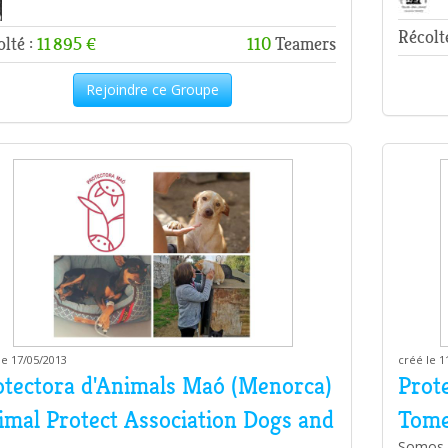
Récolt
lté :
11 895 €
110
Teamers
Rejoindre ce Groupe
le 17/05/2013
créé le 1
otectora d'Animals Maó (Menorca)
Prote
imal Protect Association Dogs and
Tome
Somos u