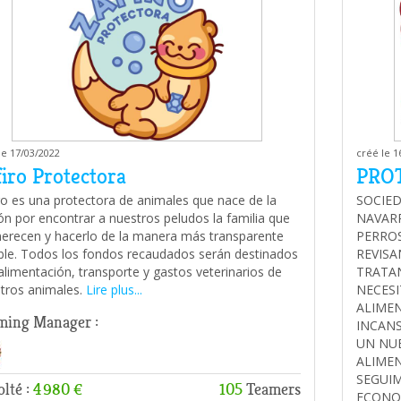
le 17/03/2022
créé le 1
firo Protectora
PRO
ro es una protectora de animales que nace de la
SOCIE
ón por encontrar a nuestros peludos la familia que
NAVARR
erecen y hacerlo de la manera más transparente
PERRO
ble. Todos los fondos recaudados serán destinados
REVISA
 alimentación, transporte y gastos veterinarios de
TRATA
tros animales.
Lire plus...
NECESI
ALIME
ming Manager :
INCAN
UN NUE
ALIME
SEGUIM
lté :
4 980 €
105
Teamers
ECONOM