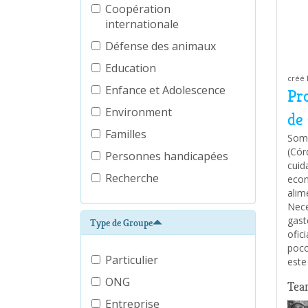
Coopération
internationale
Défense des animaux
Education
créé 
Enfance et Adolescence
Pr
Environment
de
Familles
Somo
(Cór
Personnes handicapées
cuid
Recherche
econ
alim
Nece
gast
Type de Groupe
ofic
poco
Particulier
este
ONG
Tea
Entreprise