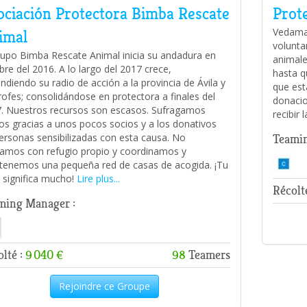
ociación Protectora Bimba Rescate
Prote
Vedama 
imal
volunta
rupo Bimba Rescate Animal inicia su andadura en
animale
bre del 2016. A lo largo del 2017 crece,
hasta q
endiendo su radio de acción a la provincia de Ávila y
que est
trofes; consolidándose en protectora a finales del
donacio
. Nuestros recursos son escasos. Sufragamos
recibir 
os gracias a unos pocos socios y a los donativos
ersonas sensibilizadas con esta causa. No
Teamin
amos con refugio propio y coordinamos y
enemos una pequeña red de casas de acogida. ¡Tu
 significa mucho!
Lire plus...
Récolt
ming Manager :
lté :
9 040 €
98
Teamers
Rejoindre ce Groupe