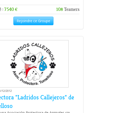
é :
7 540 €
108
Teamers
Rejoindre ce Groupe
1/12/2012
ctora "Ladridos Callejeros" de
lloso
na Asociación Protectora de Animales sin