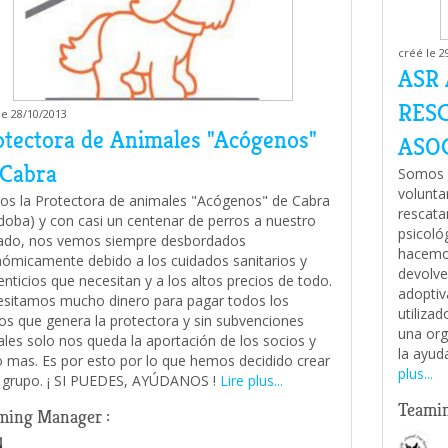
créé le 2
ASR
RES
le 28/10/2013
otectora de Animales "Acógenos"
ASO
 Cabra
Somos u
volunta
s la Protectora de animales "Acógenos" de Cabra
rescata
doba) y con casi un centenar de perros a nuestro
psicoló
ado, nos vemos siempre desbordados
hacemos
ómicamente debido a los cuidados sanitarios y
devolve
enticios que necesitan y a los altos precios de todo.
adoptiv
sitamos mucho dinero para pagar todos los
utiliza
os que genera la protectora y sin subvenciones
una org
iales solo nos queda la aportación de los socios y
la ayud
 mas. Es por esto por lo que hemos decidido crear
plus...
 grupo. ¡ SI PUEDES, AYÚDANOS !
Lire plus...
Teamin
ming Manager :