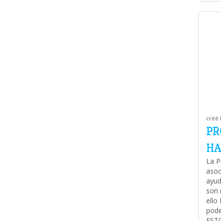
créé 
PR
HA
La P
asoc
ayud
son 
ell
pode
EST