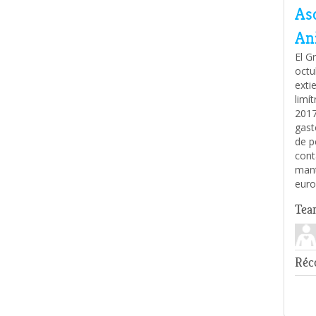
As
An
El G
octu
exti
limí
2017
gast
de p
cont
mant
euro
Tea
Réco