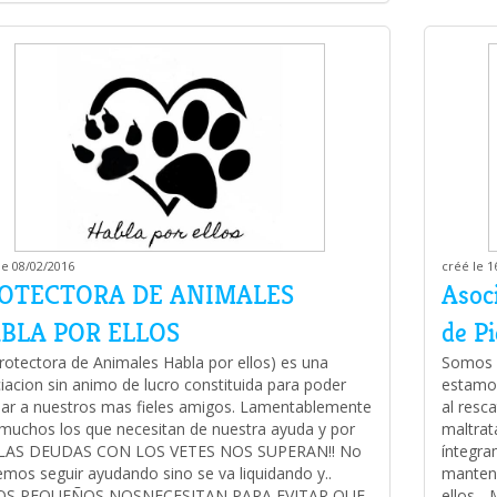
le 08/02/2016
créé le 1
OTECTORA DE ANIMALES
Asoc
BLA POR ELLOS
de P
rotectora de Animales Habla por ellos) es una
Somos u
iacion sin animo de lucro constituida para poder
estamos
ar a nuestros mas fieles amigos. Lamentablemente
al resc
muchos los que necesitan de nuestra ayuda y por
maltrat
o LAS DEUDAS CON LOS VETES NOS SUPERAN!! No
íntegra
mos seguir ayudando sino se va liquidando y..
manteni
OS PEQUEÑOS NOSNECESITAN PARA EVITAR QUE
ellos...