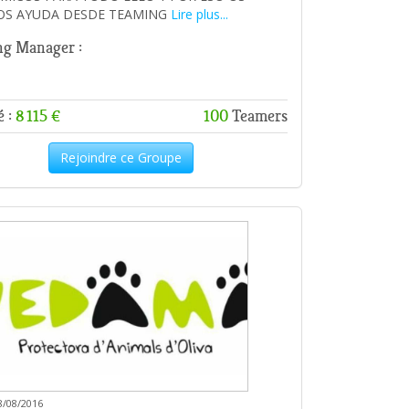
OS AYUDA DESDE TEAMING
Lire plus...
g Manager :
é :
8 115 €
100
Teamers
Rejoindre ce Groupe
8/08/2016