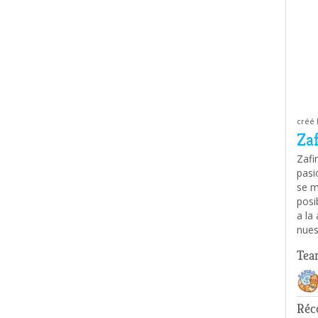
créé 
Za
Zafi
pasi
se m
posi
a la
nues
Tea
Réco