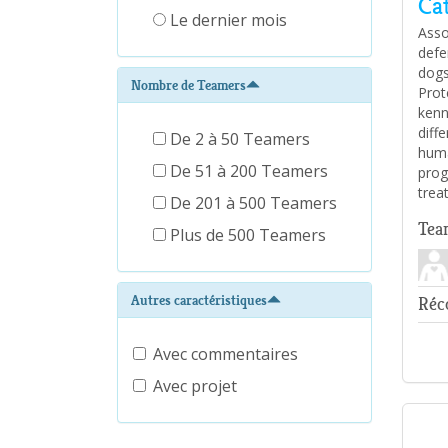
Ca
Le dernier mois
Asso
defe
dogs
Nombre de Teamers
Prot
kenn
diff
De 2 à 50 Teamers
huma
De 51 à 200 Teamers
prog
trea
De 201 à 500 Teamers
Tea
Plus de 500 Teamers
Autres caractéristiques
Réco
Avec commentaires
Avec projet