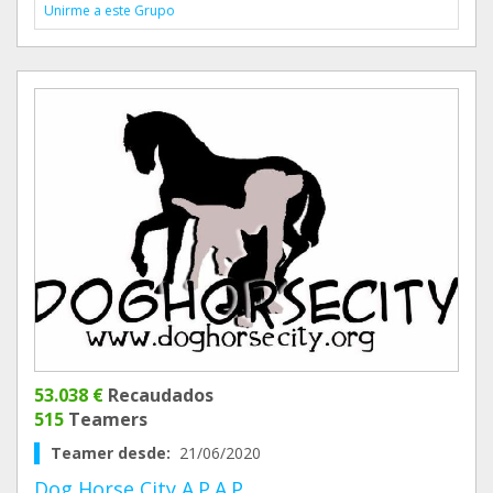
Unirme a este Grupo
53.038 €
Recaudados
515
Teamers
Teamer desde:
21/06/2020
Dog Horse City A.P.A.P.