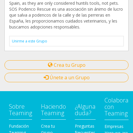
Spain, as they are only considered huntils tools, not pets.
SOS Podenco Rescue es una asociación sin ánimo de lucro
que salva a podencos de la calle y de las perreras en
España, les proporcionamos cuidados veterinarios, y les
buscamos adopciones responsables.
Unirme a este Grupo
Crea tu Grupo
Únete a un Grupo
Colabora
Sobre
Haciendo
¿Alguna
con
Teaming
Teaming
duda?
Teaming
Fundación
Crea tu
Preguntas
Empresas
Teaming
Grupo
frecuentes
Here we are