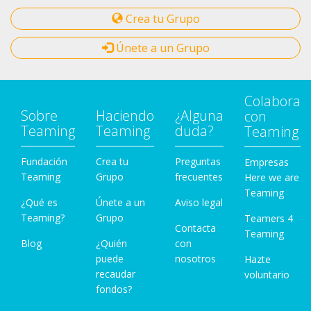
Crea tu Grupo
Únete a un Grupo
Colabora
Sobre
Haciendo
¿Alguna
con
Teaming
Teaming
duda?
Teaming
Fundación
Crea tu
Preguntas
Empresas
Teaming
Grupo
frecuentes
Here we are
Teaming
¿Qué es
Únete a un
Aviso legal
Teaming?
Grupo
Teamers 4
Contacta
Teaming
Blog
¿Quién
con
puede
nosotros
Hazte
recaudar
voluntario
fondos?