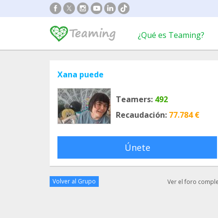
¿Qué es Teaming?
Xana puede
Teamers:
492
Recaudación:
77.784 €
Únete
Volver al Grupo
Ver el foro compl