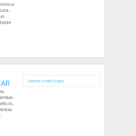
provoca
ura...
un
Existe
EAR
Unirme a este Grupo
ia,
amilias
élicos,
lentas
: