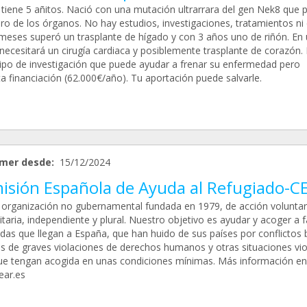
tiene 5 añitos. Nació con una mutación ultrarrara del gen Nek8 que 
ro de los órganos. No hay estudios, investigaciones, tratamientos ni c
meses superó un trasplante de hígado y con 3 años uno de riñón. En 
necesitará un cirugía cardiaca y posiblemente trasplante de corazón. 
ipo de investigación que puede ayudar a frenar su enfermedad pero
a financiación (62.000€/año). Tu aportación puede salvarle.
mer desde:
15/12/2024
isión Española de Ayuda al Refugiado-C
 organización no gubernamental fundada en 1979, de acción voluntar
aria, independiente y plural. Nuestro objetivo es ayudar y acoger a f
das que llegan a España, que han huido de sus países por conflictos b
as de graves violaciones de derechos humanos y otras situaciones vio
ue tengan acogida en unas condiciones mínimas. Más información en
ar.es