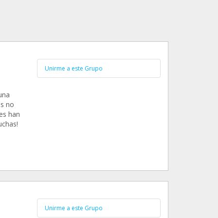
Unirme a este Grupo
 una
es no
res han
uchas!
Unirme a este Grupo