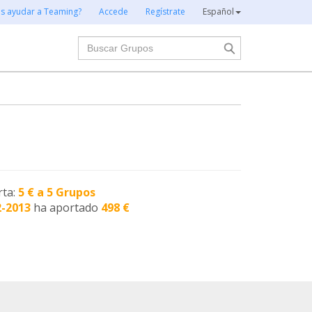
es ayudar a Teaming?
Accede
Regístrate
Español
Buscar
rta:
5 € a 5 Grupos
2-2013
ha aportado
498 €