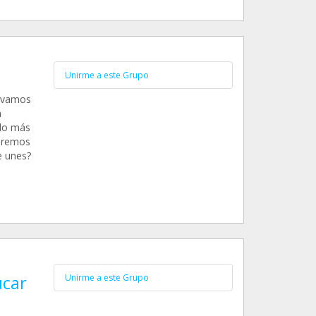
Unirme a este Grupo
levamos
a
do más
uiremos
e unes?
ucar
Unirme a este Grupo