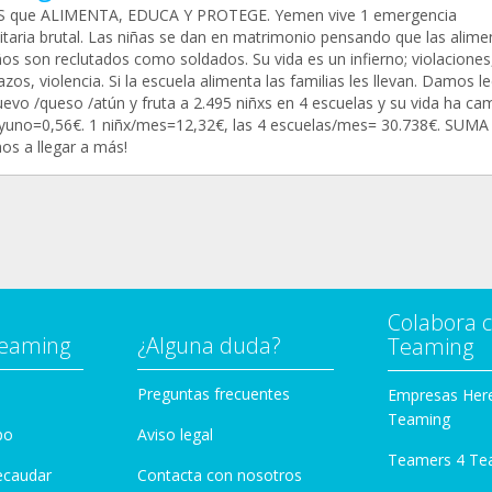
 que ALIMENTA, EDUCA Y PROTEGE. Yemen vive 1 emergencia
taria brutal. Las niñas se dan en matrimonio pensando que las alime
ños son reclutados como soldados. Su vida es un infierno; violaciones
os, violencia. Si la escuela alimenta las familias les llevan. Damos l
evo /queso /atún y fruta a 2.495 niñxs en 4 escuelas y su vida ha ca
yuno=0,56€. 1 niñx/mes=12,32€, las 4 escuelas/mes= 30.738€. SUMA
os a llegar a más!
Colabora 
Teaming
¿Alguna duda?
Teaming
Preguntas frecuentes
Empresas Her
Teaming
po
Aviso legal
Teamers 4 Te
ecaudar
Contacta con nosotros