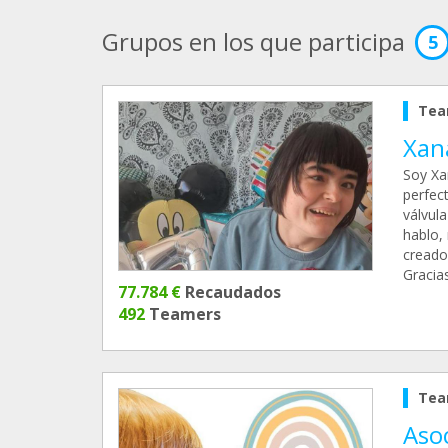
Grupos en los que participa
5
Tea
Xan
Soy Xa
perfect
válvula
hablo,
creado
Gracia
77.784 €
Recaudados
492
Teamers
Tea
Aso