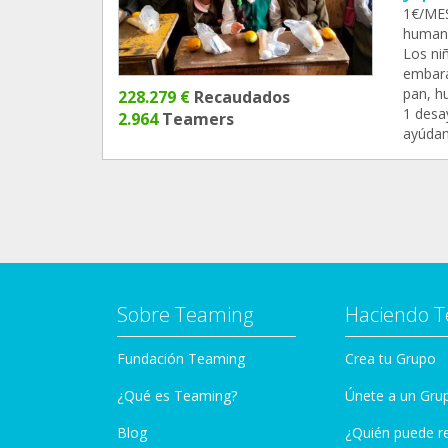
1€/MES
humani
Los ni
embaraz
pan, hu
228.279 €
Recaudados
1 desa
2.964
Teamers
ayúdan
Sobre Teaming
Haciendo 
Fundación Teaming
Crea tu Grupo
¿Qué es Teaming?
Únete a un Gru
Blog
¿Quién puede r