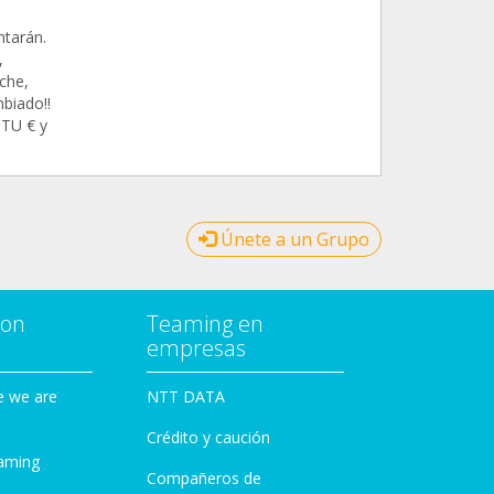
ntarán.
,
eche,
mbiado!!
 TU € y
Únete a un Grupo
con
Teaming en
empresas
e we are
NTT DATA
Crédito y caución
aming
Compañeros de