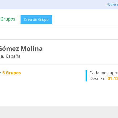
¿Quier
Grupos
Crea un Grupo
Gómez Molina
a, España
e
5 Grupos
Cada mes apo
Desde el
01-1