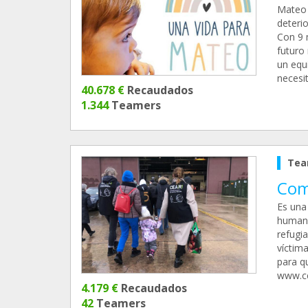
Mateo 
deterio
Con 9 
futuro 
un equ
necesit
40.678 €
Recaudados
1.344
Teamers
Tea
Com
Es una
humanit
refugia
víctim
para q
www.ce
4.179 €
Recaudados
42
Teamers