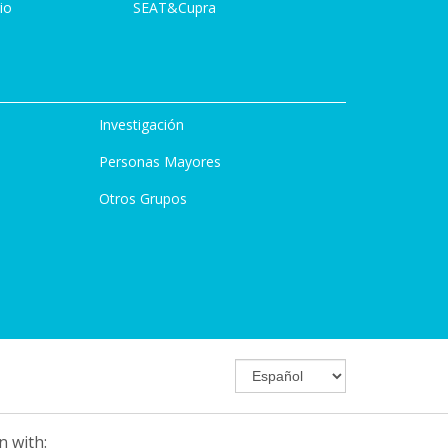
io
SEAT&Cupra
Investigación
Personas Mayores
Otros Grupos
n with: