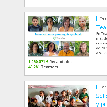
Tea
Tea
En Tea
más de
económ
de 70 
a su l
1.060.071 €
Recaudados
40.281
Teamers
Tea
Soli
y p