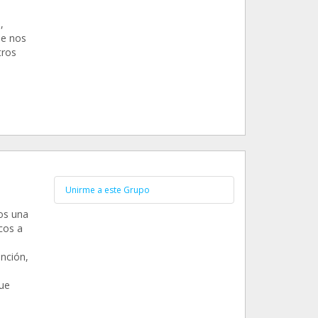
,
Se nos
tros
Unirme a este Grupo
os una
cos a
nción,
que