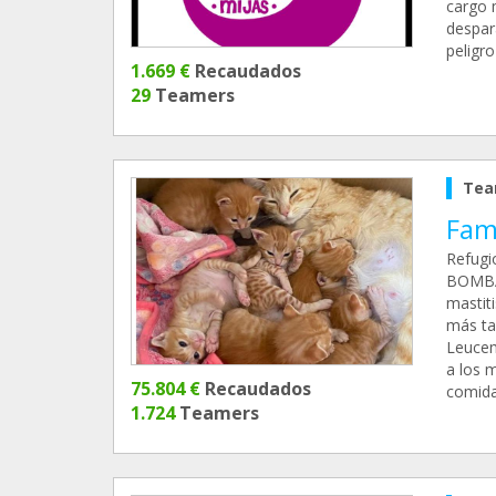
cargo 
despar
peligr
1.669 €
Recaudados
29
Teamers
Tea
Fam
Refugi
BOMBAY
mastit
más ta
Leucem
a los 
75.804 €
Recaudados
comida
1.724
Teamers