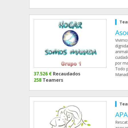
Tea
Aso
Vivimo
dignid
animal
cuidad
por m
Todo po
37.526 €
Recaudados
Manad
258
Teamers
Tea
APA
Rescat
zoosan