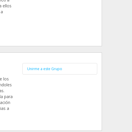
a ellos
 a
Unirme a este Grupo
e los
ndoles
as.
da para
iación
ias a