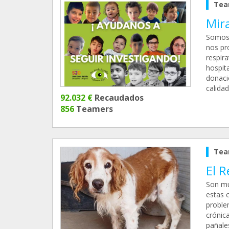
Tea
Mir
Somos 
nos pr
respira
hospita
donaci
calida
92.032 €
Recaudados
856
Teamers
Tea
El R
Son mu
estas 
problem
crónic
pañale