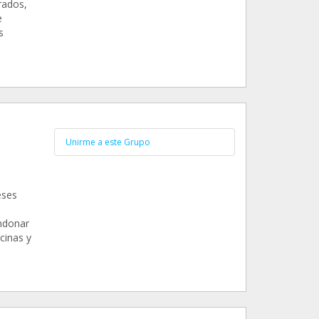
rados,
e
s
Unirme a este Grupo
eses
ndonar
cinas y