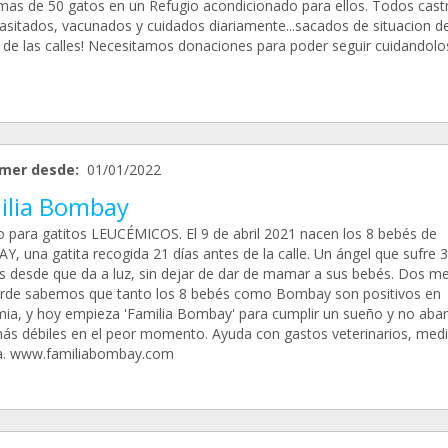
mas de 50 gatos en un Refugio acondicionado para ellos. Todos cast
asitados, vacunados y cuidados diariamente...sacados de situacion d
o de las calles! Necesitamos donaciones para poder seguir cuidandolo
mer desde:
01/01/2022
ilia Bombay
o para gatitos LEUCÉMICOS. El 9 de abril 2021 nacen los 8 bebés de
, una gatita recogida 21 días antes de la calle. Un ángel que sufre 3
is desde que da a luz, sin dejar de dar de mamar a sus bebés. Dos m
rde sabemos que tanto los 8 bebés como Bombay son positivos en
ia, y hoy empieza 'Familia Bombay' para cumplir un sueño y no aba
más débiles en el peor momento. Ayuda con gastos veterinarios, medi
. www.familiabombay.com