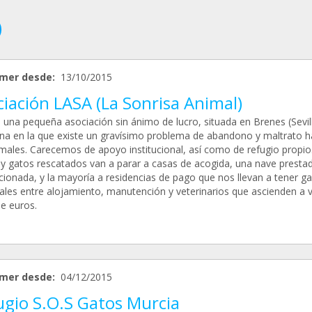
mer desde:
13/10/2015
iación LASA (La Sonrisa Animal)
una pequeña asociación sin ánimo de lucro, situada en Brenes (Sevill
na en la que existe un gravísimo problema de abandono y maltrato h
imales. Carecemos de apoyo institucional, así como de refugio propio
 y gatos rescatados van a parar a casas de acogida, una nave presta
cionada, y la mayoría a residencias de pago que nos llevan a tener g
les entre alojamiento, manutención y veterinarios que ascienden a v
de euros.
mer desde:
04/12/2015
ugio S.O.S Gatos Murcia