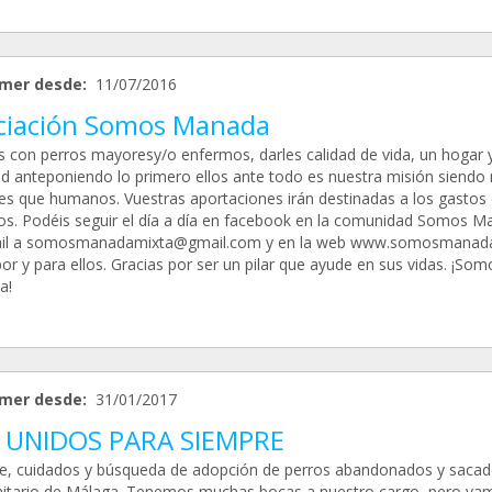
mer desde:
11/07/2016
ciación Somos Manada
s con perros mayoresy/o enfermos, darles calidad de vida, un hogar 
ad anteponiendo lo primero ellos ante todo es nuestra misión siendo
es que humanos. Vuestras aportaciones irán destinadas a los gastos 
os. Podéis seguir el día a día en facebook en la comunidad Somos M
ail a somosmanadamixta@gmail.com y en la web www.somosmanada
r y para ellos. Gracias por ser un pilar que ayude en sus vidas. ¡Som
a!
mer desde:
31/01/2017
 UNIDOS PARA SIEMPRE
e, cuidados y búsqueda de adopción de perros abandonados y sacad
itario de Málaga. Tenemos muchas bocas a nuestro cargo, pero va