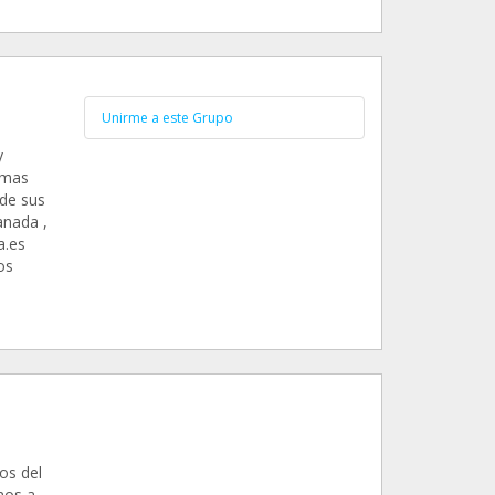
Unirme a este Grupo
y
 mas
de sus
anada ,
.es
os
os del
mos a