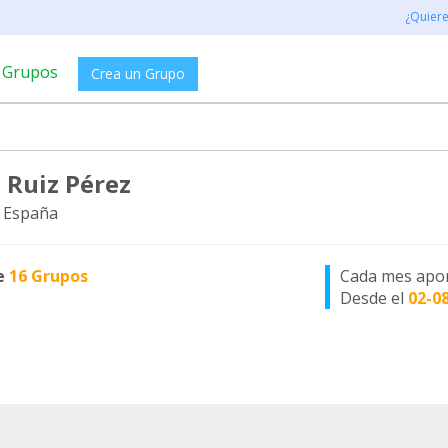
¿Quier
Grupos
Crea un Grupo
 Ruiz Pérez
 España
e
16 Grupos
Cada mes apo
Desde el
02-0