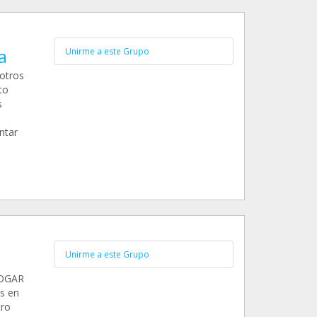
a
Unirme a este Grupo
otros
to
s
ntar
Unirme a este Grupo
HOGAR
s en
tro