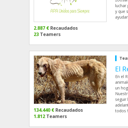
luchar 
y que 
ayudar
2.887 €
Recaudados
23
Teamers
Tea
El 
En el R
animal
un hog
Nuestr
seguir
adelant
134.440 €
Recaudados
todos !!
1.812
Teamers