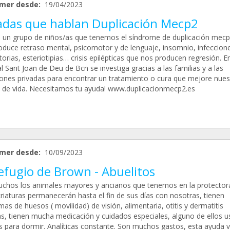
mer desde:
19/04/2023
adas que hablan Duplicación Mecp2
un grupo de niños/as que tenemos el síndrome de duplicación mecp
oduce retraso mental, psicomotor y de lenguaje, insomnio, infeccion
torias, esteriotipias… crisis epilépticas que nos producen regresión. En
l Sant Joan de Deu de Bcn se investiga gracias a las familias y a las
ones privadas para encontrar un tratamiento o cura que mejore nues
d de vida. Necesitamos tu ayuda! www.duplicacionmecp2.es
mer desde:
10/09/2023
efugio de Brown - Abuelitos
chos los animales mayores y ancianos que tenemos en la protector
criaturas permanecerán hasta el fin de sus días con nosotras, tienen
as de huesos ( movilidad) de visión, alimentaria, otitis y dermatitis
as, tienen mucha medicación y cuidados especiales, alguno de ellos u
s para dormir. Analíticas constante. Son muchos gastos, esta ayuda 