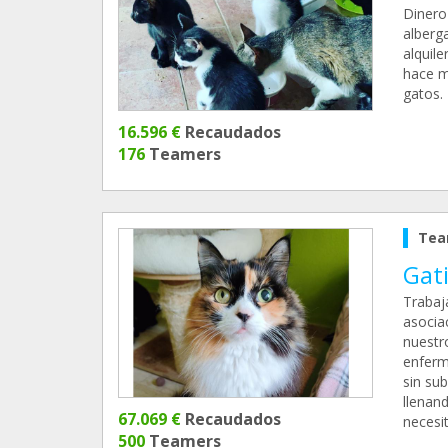
Dinero
alberg
alquile
hace m
gatos.
16.596 €
Recaudados
176
Teamers
Tea
Gati
Trabaj
asocia
nuestr
enferm
sin su
llenand
67.069 €
Recaudados
necesit
500
Teamers