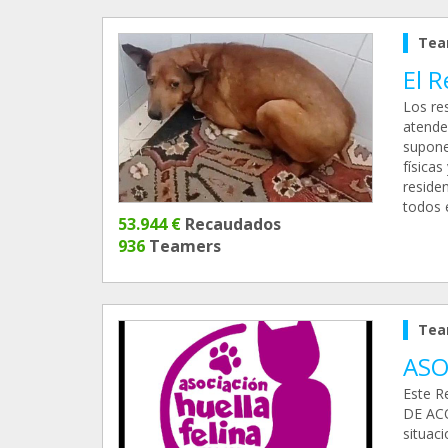
Tea
El 
Los re
atende
supone
física
reside
todos e
53.944 €
Recaudados
936
Teamers
Tea
ASO
Este R
DE ACO
situac