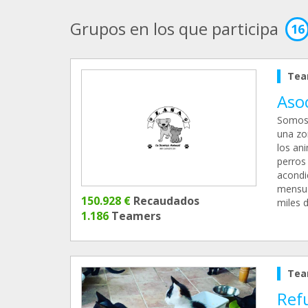
Grupos en los que participa
16
Tea
Asoc
Somos 
una zo
los an
perros
acondi
mensua
150.928 €
Recaudados
miles 
1.186
Teamers
Tea
Ref