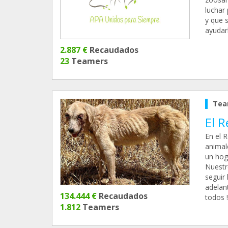
luchar 
y que 
ayudar
2.887 €
Recaudados
23
Teamers
Tea
El 
En el R
animal
un hog
Nuestr
seguir
adelant
134.444 €
Recaudados
todos !!
1.812
Teamers