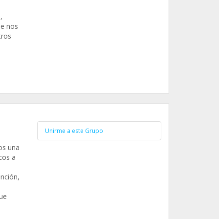
,
Se nos
tros
Unirme a este Grupo
os una
cos a
nción,
que