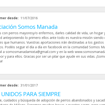
mer desde:
11/07/2016
ciación Somos Manada
s con perros mayoresy/o enfermos, darles calidad de vida, un hogar 
ad anteponiendo lo primero ellos ante todo es nuestra misión siendo
es que humanos. Vuestras aportaciones irán destinadas a los gastos 
os. Podéis seguir el día a día en facebook en la comunidad Somos M
ail a somosmanadamixta@gmail.com y en la web www.somosmanada
r y para ellos. Gracias por ser un pilar que ayude en sus vidas. ¡Som
a!
mer desde:
31/01/2017
 UNIDOS PARA SIEMPRE
e, cuidados y búsqueda de adopción de perros abandonados y sacad
itario de Málaga. Tenemos muchas bocas a nuestro cargo, pero va