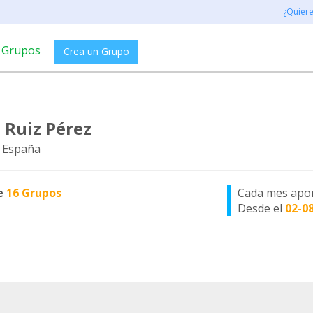
¿Quier
Grupos
Crea un Grupo
 Ruiz Pérez
 España
e
16 Grupos
Cada mes apo
Desde el
02-0