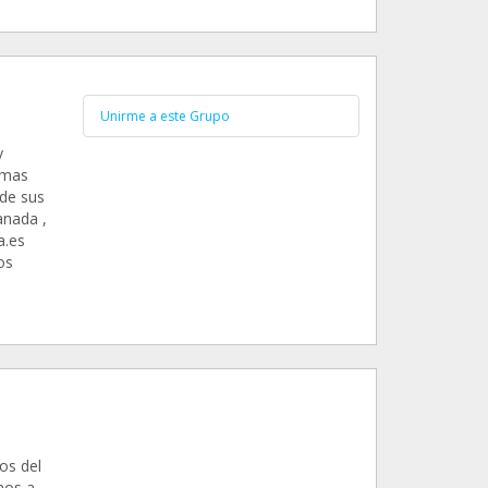
Unirme a este Grupo
y
 mas
de sus
anada ,
.es
os
os del
mos a