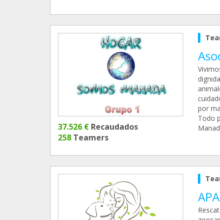
Tea
Aso
Vivimo
dignid
animal
cuidad
por m
Todo po
37.526 €
Recaudados
Manad
258
Teamers
Tea
APA
Rescat
zoosan