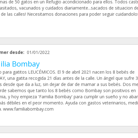
mas de 50 gatos en un Refugio acondicionado para ellos. Todos cast
asitados, vacunados y cuidados diariamente...sacados de situacion d
o de las calles! Necesitamos donaciones para poder seguir cuidandolo
mer desde:
01/01/2022
ilia Bombay
o para gatitos LEUCÉMICOS. El 9 de abril 2021 nacen los 8 bebés de
, una gatita recogida 21 días antes de la calle. Un ángel que sufre 3
is desde que da a luz, sin dejar de dar de mamar a sus bebés. Dos m
rde sabemos que tanto los 8 bebés como Bombay son positivos en
ia, y hoy empieza 'Familia Bombay' para cumplir un sueño y no aba
más débiles en el peor momento. Ayuda con gastos veterinarios, medi
. www.familiabombay.com