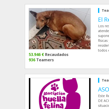
Tea
El 
Los re
atende
supone
física
reside
todos e
53.946 €
Recaudados
936
Teamers
Tea
ASO
Este R
DE ACO
situac