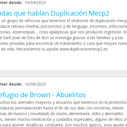
mer desde:
19/04/2023
adas que hablan Duplicación Mecp2
un grupo de niños/as que tenemos el síndrome de duplicación mecp
oduce retraso mental, psicomotor y de lenguaje, insomnio, infeccion
torias, esteriotipias… crisis epilépticas que nos producen regresión. En
l Sant Joan de Deu de Bcn se investiga gracias a las familias y a las
ones privadas para encontrar un tratamiento o cura que mejore nues
d de vida. Necesitamos tu ayuda! www.duplicacionmecp2.es
mer desde:
10/09/2023
efugio de Brown - Abuelitos
chos los animales mayores y ancianos que tenemos en la protector
criaturas permanecerán hasta el fin de sus días con nosotras, tienen
as de huesos ( movilidad) de visión, alimentaria, otitis y dermatitis
as, tienen mucha medicación y cuidados especiales, alguno de ellos u
s para dormir. Analíticas constante. Son muchos gastos, esta ayuda 