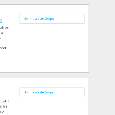
a
Unirme a este Grupo
otros
to
s
ntar
Unirme a este Grupo
HOGAR
s en
tro