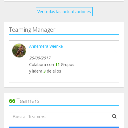
Happy New Year!
Ver todas las actualizaciones
Annemera & Zoya (Greek rescue)
Teaming Manager
Annemera Wienke
26/09/2017
Colabora con
11
Grupos
y lidera
3
de ellos
66
Teamers
groupProfile.searchForm.search.text???