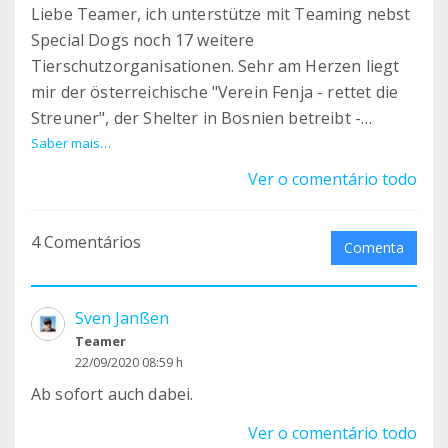
Liebe Teamer, ich unterstütze mit Teaming nebst
Special Dogs noch 17 weitere
Tierschutzorganisationen. Sehr am Herzen liegt
mir der österreichische "Verein Fenja - rettet die
Streuner", der Shelter in Bosnien betreibt -
derzeit sind das gesamthaft mehrere hundert
Saber mais…
Hunde und es werden täglich mehr, da es mehr
Ver o comentário todo
Zugänge gibt als Adoptionen. Das Futter reicht
leider immer nur für 3-4 Wochen und wir sind
4 Comentários
aktuell nur 144 Teamer bei mehreren Tausend
Comenta
Euro Kosten pro Monat für Futter und
Tierarztkosten. Der Verein sucht auch dringend
Sven Janßen
verlässliche Pflegestellen und Ehrenamtliche, die
Teamer
bei den Social Media mitarbeiten. Vielleicht
22/09/2020 08:59 h
möchte auch von euch jemand den Verein/die
Ab sofort auch dabei.
Hunde mit 1 €/mtl. unterstützen. Vielen Lieben
Dank Miriam
Ver o comentário todo