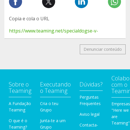
Copia e cola o URL
https://www.teaming.net/specialdogse-v-
Denunciar conteúdo
Colabo
Sobre o
Executando
Dúvidas?
com o
Teaming
o Teaming
Teami
Perguntas
A Fundação
Cria o teu
Frequentes
Empresas
Teaming
Grupo
"Here we
Aviso legal
are
O que é o
Junta-te a um
Teaming"
Contacta-
Teaming?
Grupo