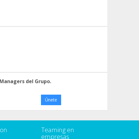
 Managers del Grupo.
Únete
con
Teaming en
empresas