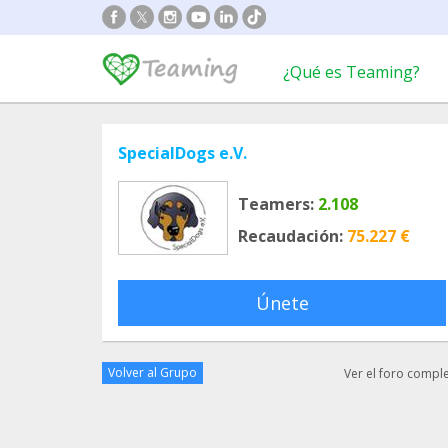
¿Qué es Teaming?
SpecialDogs e.V.
Teamers:
2.108
Recaudación:
75.227 €
Únete
Volver al Grupo
Ver el foro compl