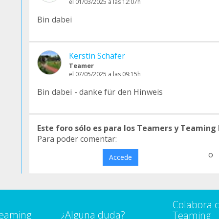
el 01/03/2025 a las 12:07h
Bin dabei
Kerstin Schäfer
Teamer
el 07/05/2025 a las 09:15h
Bin dabei - danke für den Hinweis
Este foro sólo es para los Teamers y Teaming
Para poder comentar:
o
Accede
Colabora 
Teaming
¿Alguna duda?
Teaming