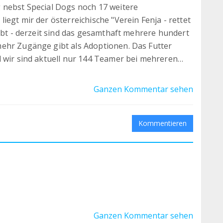
 nebst Special Dogs noch 17 weitere
egt mir der österreichische "Verein Fenja - rettet
eibt - derzeit sind das gesamthaft mehrere hundert
ehr Zugänge gibt als Adoptionen. Das Futter
d wir sind aktuell nur 144 Teamer bei mehreren
 und Tierarztkosten. Der Verein sucht auch
enamtliche, die bei den Social Media mitarbeiten.
Ganzen Kommentar sehen
 Verein/die Hunde mit 1 €/mtl. unterstützen.
Kommentieren
Ganzen Kommentar sehen