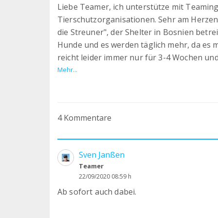
Liebe Teamer, ich unterstütze mit Teaming
Tierschutzorganisationen. Sehr am Herzen li
die Streuner", der Shelter in Bosnien betr
Hunde und es werden täglich mehr, da es m
reicht leider immer nur für 3-4 Wochen un
Tausend Euro Kosten pro Monat für Futter
Mehr...
dringend verlässliche Pflegestellen und Ehr
Vielleicht möchte auch von euch jemand den
Vielen Lieben Dank Miriam
4 Kommentare
Sven Janßen
Teamer
22/09/2020 08:59 h
Ab sofort auch dabei.