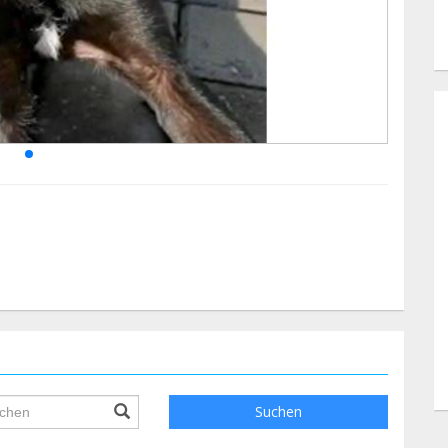
ile.searchForm.search.text???
Suchen