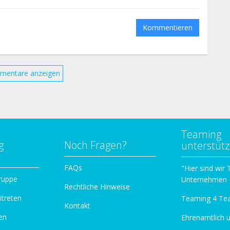
Kommentieren
mentare anzeigen
Teaming
g
Noch Fragen?
unterstüt
n
FAQs
"Hier sind wir
ruppe
Unternehmen
Rechtliche Hinweise
itreten
Teaming 4 Te
Kontakt
en
Ehrenamtlich 