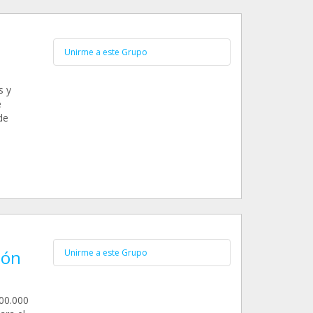
Unirme a este Grupo
e
s y
e
de
ión
Unirme a este Grupo
500.000