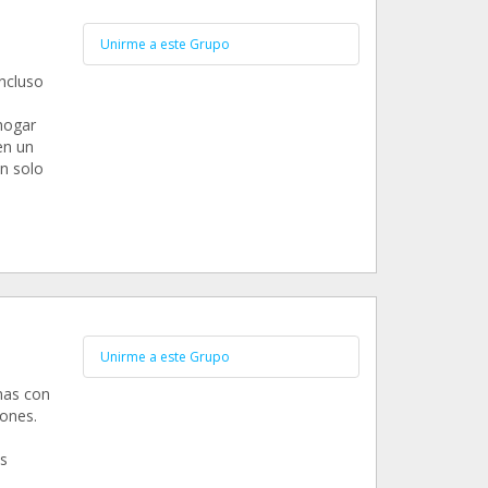
Unirme a este Grupo
incluso
hogar
en un
an solo
Unirme a este Grupo
nas con
ones.
o
s