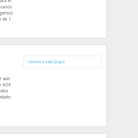
ara el
 casos
pagamos
e de 1
Unirme a este Grupo
e aún
de ADE
todos
ambién