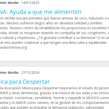
mer desde:
14/07/2023
A: Ayuda a que me alimenten
ió MONA rescata primates que fueron artistas de circo, televisión o 
as. Muchos sufrieron largos años en absoluta soledad y terribles
iones. Nuestro centro de rehabilitación les proporciona un excelente 
 vida, donde se recuperan viviendo en compañía de sus congéneres, 
 natural y respetuoso. ¿Te gustaría contribuir a su bienestar? ¡Con t
 al mes puedes colaborar a que tengan una dieta sana y equilibrada!
undaciomona.org
mer desde:
27/12/2024
ica para Despertar
la Asociación Música para Despertar mejoramos el estado de perso
MER y otras demencias, gracias a la música de sus vidas y las emoci
a misión: concienciar, sensibilizar, formar y expandir la MÚSICA com
ienta y el AMOR como camino, en la gestión de los comportamiento
cados que pueden acompañar la demencia (agitación, agresividad,