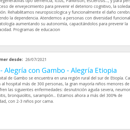
generativas tipo demencia, Ictus, Parkinson, esclerosis..., y para pe
eso de envejecimiento para prevenir el deterioro cognitivo, la soleda
ión. Rehabilitamos neuropsicologica y funcionalmente el daño cerebr
iendo la dependencia. Atendemos a personas con diversidad funcional
atología aumentando su autonomía, capacitándolos para prevenir la
acidad. Programas de educacion
mer desde:
26/07/2021
- Alegría con Gambo - Alegría Etiopia
ital de Gambo se encuentra en una región rural del sur de Etiopía. Ca
 al hospital más de 300 personas, la gran mayoría niños menores de
fren las siguientes enfermedades: desnutrición aguda severa, neumon
itis, bronquiolitis, sarampión... Estamos ahora a más del 300% de
dad, con 2-3 niños por cama.