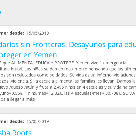
mer desde:
15/05/2019
darios sin Fronteras. Desayunos para ed
roteger en Yemen
 que ALIMENTA, EDUCA Y PROTEGE. Yemen vive 1 emergencia
taria brutal. Las niñas se dan en matrimonio pensando que las alime
ños son reclutados como soldados. Su vida es un infierno; violaciones
os, violencia. Si la escuela alimenta las familias les llevan. Damos l
evo /queso /atún y fruta a 2.495 niñxs en 4 escuelas y su vida ha ca
yuno=0,56€. 1 niñx/mes=12,32€, las 4 escuelas/mes= 30.738€. SUMA
os a llegar a más!
mer desde:
15/05/2019
sha Roots