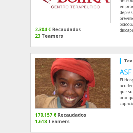
neurode
en proc
depres
previn
psicop
2.304 €
Recaudados
discap
23
Teamers
Tea
ASF 
El Hosp
acuden
que su
bronqu
capaci
170.157 €
Recaudados
1.618
Teamers