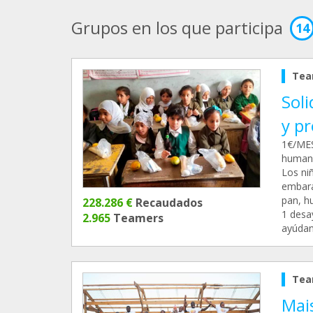
Grupos en los que participa
14
Tea
Soli
y p
1€/MES
humani
Los ni
embaraz
pan, hu
228.286 €
Recaudados
1 desa
2.965
Teamers
ayúdan
Tea
Mai