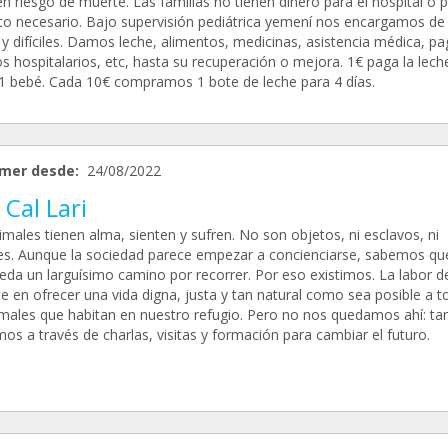
n riesgo de muerte. Las familias no tienen dinero para el hospital o p
to necesario. Bajo supervisión pediátrica yemení nos encargamos de
 y difíciles. Damos leche, alimentos, medicinas, asistencia médica, 
s hospitalarios, etc, hasta su recuperación o mejora. 1€ paga la lech
 1 bebé. Cada 10€ compramos 1 bote de leche para 4 días.
mer desde:
24/08/2022
Cal Lari
males tienen alma, sienten y sufren. No son objetos, ni esclavos, ni
es. Aunque la sociedad parece empezar a concienciarse, sabemos qu
eda un larguísimo camino por recorrer. Por eso existimos. La labor 
e en ofrecer una vida digna, justa y tan natural como sea posible a 
imales que habitan en nuestro refugio. Pero no nos quedamos ahí: t
os a través de charlas, visitas y formación para cambiar el futuro.