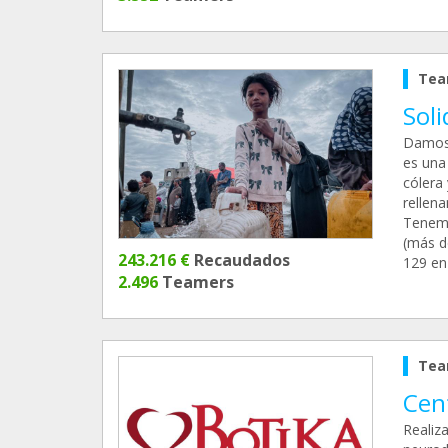
Tea
Sol
Damos 
es una
cólera
rellen
Tenemo
(más d
243.216 €
Recaudados
129 en 
2.496
Teamers
Tea
Cen
Realiz