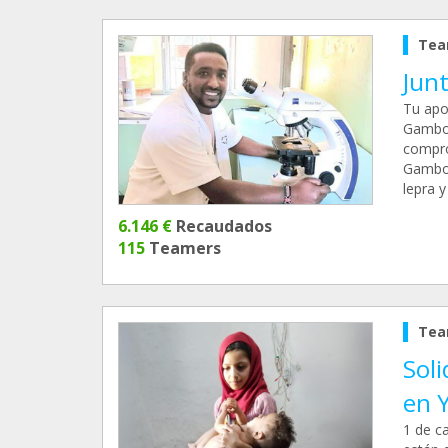
Tea
Junt
Tu apo
Gambo.
compro
Gambo 
lepra y
6.146 €
Recaudados
115
Teamers
Tea
Soli
en 
1 de c