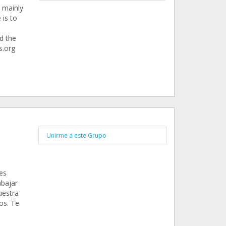
 mainly
 is to
d the
s.org
Unirme a este Grupo
es
abajar
uestra
os. Te