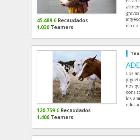
están e
alimen
graves
ingreso
45.489 €
Recaudados
día de
1.030
Teamers
Tea
ADE 
Los ani
juguet
nos qu
consist
los an
educam
120.759 €
Recaudados
1.406
Teamers