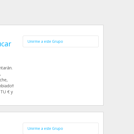
ucar
Unirme a este Grupo
ntarán.
,
eche,
mbiado!!
 TU € y
Unirme a este Grupo