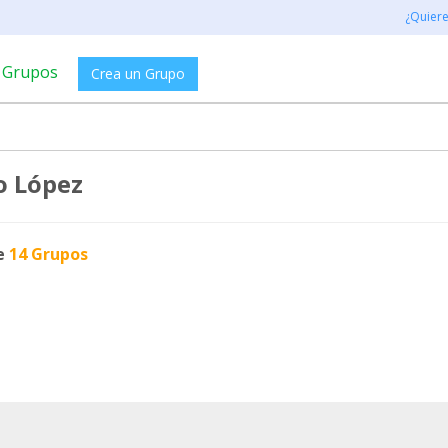
¿Quier
Grupos
Crea un Grupo
o López
e
14 Grupos