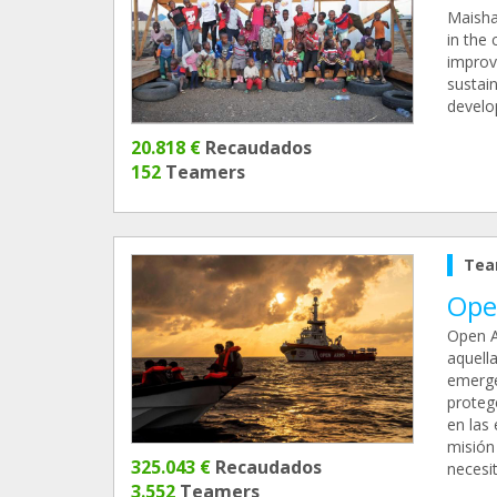
Maisha
in the 
improve
sustai
develo
20.818 €
Recaudados
152
Teamers
Tea
Ope
Open A
aquell
emerge
protege
en las 
misión
325.043 €
Recaudados
necesit
3.552
Teamers