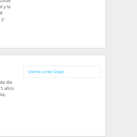
rsonas
d y la
al
 y
Unirme a este Grupo
da día
 5 años
ía,