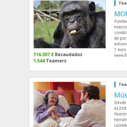
Tea
MON
Fundac
mascot
condic
de por
entorno
1 euro
116.307 €
Recaudados
www.f
1.544
Teamers
Tea
Mús
Desde 
ALZHEI
Nuestr
herram
compli