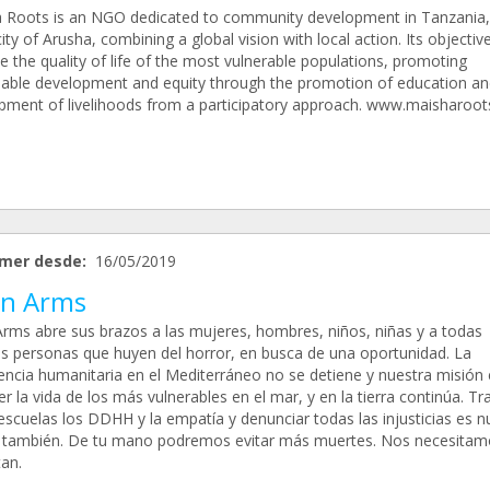
 Roots is an NGO dedicated to community development in Tanzania,
city of Arusha, combining a global vision with local action. Its objective
 the quality of life of the most vulnerable populations, promoting
nable development and equity through the promotion of education an
pment of livelihoods from a participatory approach. www.maisharoot
mer desde:
16/05/2019
n Arms
rms abre sus brazos a las mujeres, hombres, niños, niñas y a todas
as personas que huyen del horror, en busca de una oportunidad. La
ncia humanitaria en el Mediterráneo no se detiene y nuestra misión 
r la vida de los más vulnerables en el mar, y en la tierra continúa. Tr
escuelas los DDHH y la empatía y denunciar todas las injusticias es n
 también. De tu mano podremos evitar más muertes. Nos necesitam
an.