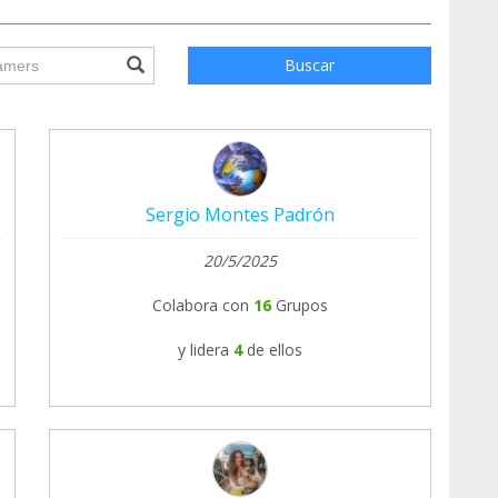
ile.searchForm.search.text???
Buscar
Sergio Montes Padrón
20/5/2025
Colabora con
16
Grupos
y lidera
4
de ellos