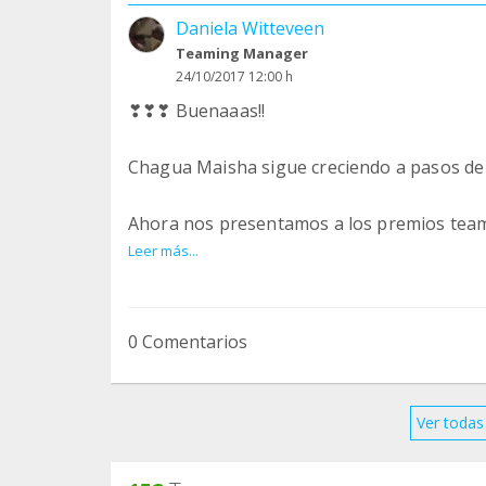
Daniela Witteveen
Teaming Manager
24/10/2017 12:00 h
❣❣❣ Buenaaas!!
Chagua Maisha sigue creciendo a pasos de 
Ahora nos presentamos a los premios team
Leer más...
Con un sólo click tú puedes ayudarnos a co
https://premios.teaming.net/chaguamaish
0 Comentarios
Graciaaaas por el apoyo!!
Ver todas 