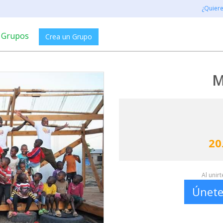
¿Quier
Grupos
Crea un Grupo
M
20
Al unir
Únete