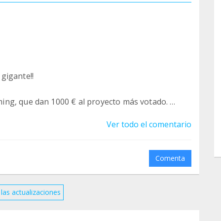
gigante!!
ing, que dan 1000 € al proyecto más votado.
Ver todo el comentario
nseguirlo y no te llevará más de un minuto.
a
Comenta
las actualizaciones