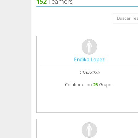
152
Teamers
groupProf
Endika Lopez
11/6/2025
Colabora con
25
Grupos