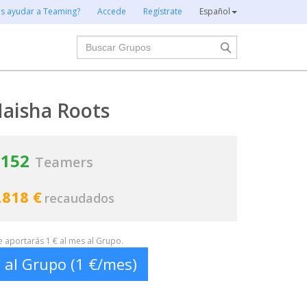
es ayudar a Teaming?
Accede
Regístrate
Español
Buscar
aisha Roots
152
Teamers
.818 €
recaudados
te aportarás 1 € al mes al Grupo.
 al Grupo (1 €/mes)