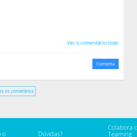
Ver o comentário todo
Comenta
os os cometários
Colabora 
 o
Dúvidas?
Teaming