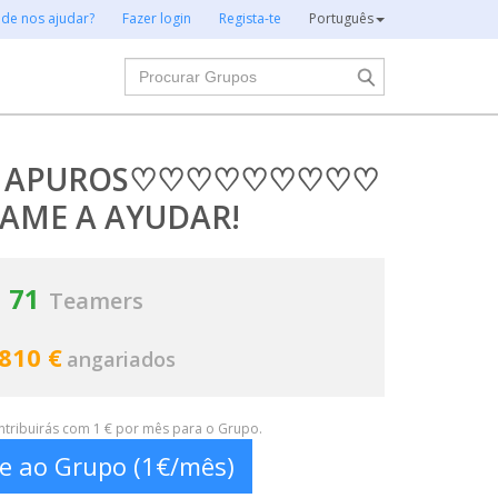
 de nos ajudar?
Fazer login
Regista-te
Português
Procurar
N APUROS♡♡♡♡♡♡♡♡♡
AME A AYUDAR!
71
Teamers
 810 €
angariados
ontribuirás com 1 € por mês para o Grupo.
te ao Grupo (1€/mês)