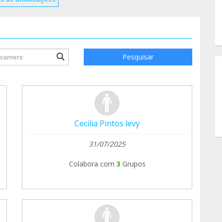
ile.searchForm.search.text???
Pesquisar
Cecilia Pintos levy
31/07/2025
Colabora com
3
Grupos