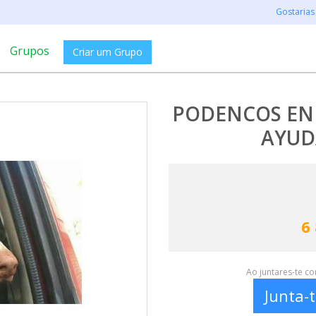
Gostarias
Grupos
Criar um Grupo
PODENCOS E
AYUD
6
Ao juntares-te c
Junta-