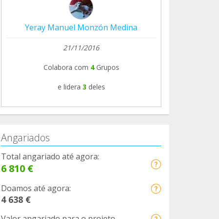
Yeray Manuel Monzón Medina
21/11/2016
Colabora com
4
Grupos
e lidera
3
deles
Angariados
Total angariado até agora:
6 810 €
Doamos até agora:
4 638 €
Valor angariado para o projeto