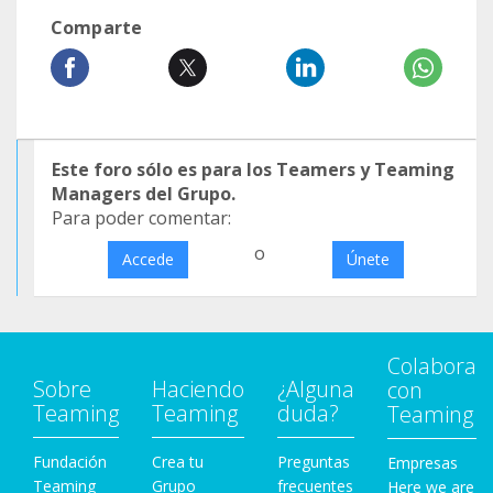
Comparte
Este foro sólo es para los Teamers y Teaming
Managers del Grupo.
Para poder comentar:
o
Accede
Únete
Colabora
Sobre
Haciendo
¿Alguna
con
Teaming
Teaming
duda?
Teaming
Fundación
Crea tu
Preguntas
Empresas
Teaming
Grupo
frecuentes
Here we are