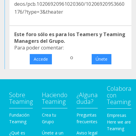
deos/pcb.10206920961020360/10206920953660
176/?type=3&theater
Este foro sólo es para los Teamers y Teaming
Managers del Grupo.
Para poder comentar:
o
Accede
Únete
Colabora
Sobre
Haciendo
¿Alguna
con
Teaming
Teaming
duda?
Teaming
Fundación
Crea tu
Preguntas
Empresas
Teaming
Grupo
frecuentes
Here we are
Teaming
¿Qué es
Únete a un
Aviso legal