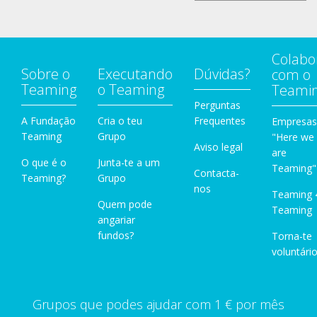
Colabo
Sobre o
Executando
Dúvidas?
com o
Teaming
o Teaming
Teami
Perguntas
A Fundação
Cria o teu
Frequentes
Empresas
Teaming
Grupo
"Here we
Aviso legal
are
O que é o
Junta-te a um
Teaming"
Contacta-
Teaming?
Grupo
nos
Teaming 
Quem pode
Teaming
angariar
fundos?
Torna-te
voluntário
Grupos que podes ajudar com 1 € por mês