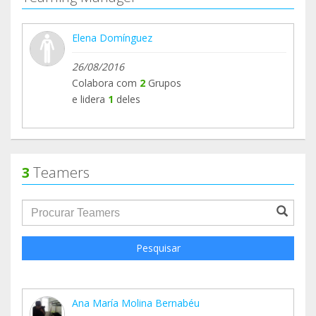
Elena Domínguez
26/08/2016
Colabora com
2
Grupos
e lidera
1
deles
3
Teamers
groupProfile.searchForm.search.text???
Pesquisar
Ana María Molina Bernabéu