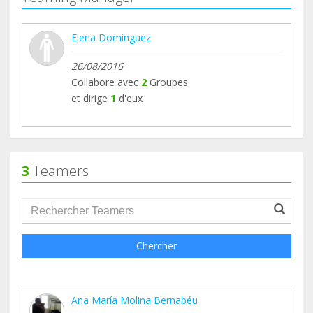
Elena Domínguez
26/08/2016
Collabore avec
2
Groupes
et dirige
1
d'eux
3
Teamers
groupProfile.searchForm.search.text???
Chercher
Ana María Molina Bernabéu