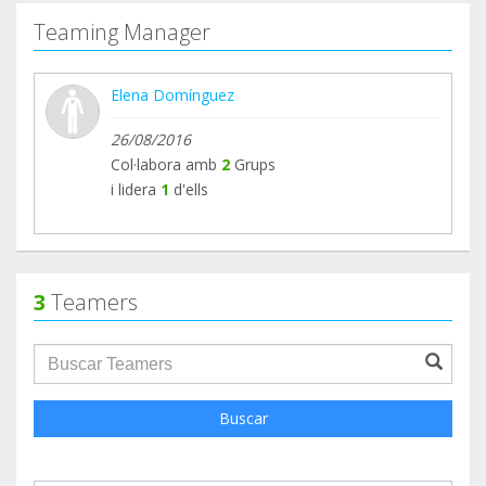
Teaming Manager
Elena Domínguez
26/08/2016
Col·labora amb
2
Grups
i lidera
1
d'ells
3
Teamers
groupProfile.searchForm.search.text???
Buscar