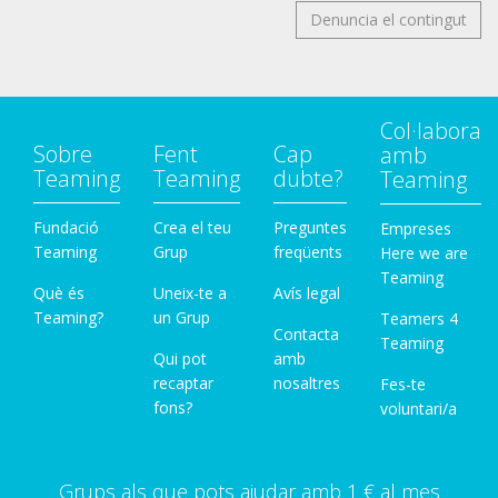
Denuncia el contingut
Col·labora
Sobre
Fent
Cap
amb
Teaming
Teaming
dubte?
Teaming
Fundació
Crea el teu
Preguntes
Empreses
Teaming
Grup
freqüents
Here we are
Teaming
Què és
Uneix-te a
Avís legal
Teaming?
un Grup
Teamers 4
Contacta
Teaming
Qui pot
amb
recaptar
nosaltres
Fes-te
fons?
voluntari/a
Grups als que pots ajudar amb 1 € al mes