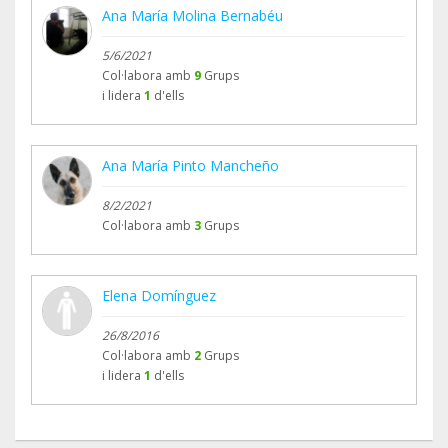
Ana María Molina Bernabéu
5/6/2021
Col·labora amb
9
Grups
i lidera
1
d'ells
Ana María Pinto Mancheño
8/2/2021
Col·labora amb
3
Grups
Elena Domínguez
26/8/2016
Col·labora amb
2
Grups
i lidera
1
d'ells