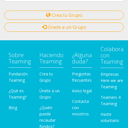
Crea tu Grupo
Únete a un Grupo
Colabora
Sobre
Haciendo
¿Alguna
con
Teaming
Teaming
duda?
Teaming
Fundación
Crea tu
Preguntas
Empresas
Teaming
Grupo
frecuentes
Here we are
Teaming
¿Qué es
Únete a un
Aviso legal
Teaming?
Grupo
Teamers 4
Contacta
Teaming
Blog
¿Quién
con
puede
nosotros
Hazte
recaudar
voluntario
fondos?