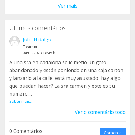
Ver mais
Últimos comentários
Julio Hidalgo
Teamer
04/01/2023 18:45 h
A una sra en badalona se le metió un gato
abandonado y están poniendo en una caja carton
y lanzarlo a la calle, está muy asustado, hay algo
que puedan hacer? La sra carmen y este es su
numero.
+34 656 92 43 43
Saber mais…
Ver o comentário todo
0 Comentários
Comenta