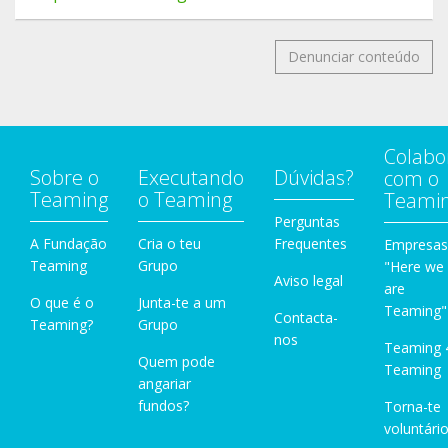
Denunciar conteúdo
Colabo
Sobre o
Executando
Dúvidas?
com o
Teaming
o Teaming
Teami
Perguntas
A Fundação
Cria o teu
Frequentes
Empresas
Teaming
Grupo
"Here we
Aviso legal
are
O que é o
Junta-te a um
Teaming"
Contacta-
Teaming?
Grupo
nos
Teaming 
Quem pode
Teaming
angariar
fundos?
Torna-te
voluntário