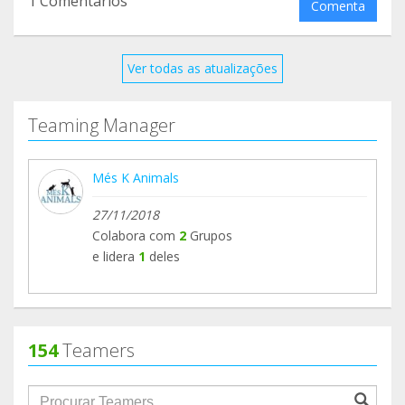
1 Comentários
Comenta
Ver todas as atualizações
Teaming Manager
Més K Animals
27/11/2018
Colabora com
2
Grupos
e lidera
1
deles
154
Teamers
groupProfile.searchForm.search.text???