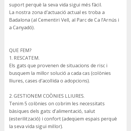
suport perquè la seva vida sigui més fàcil.
La nostra zona d’actuació actual es troba a
Badalona (al Cementiri Vell, al Parc de Ca l’Arnús i
a Canyadó).
QUE FEM?
1. RESCATEM.
Els gats que provenen de situacions de risc i
busquem la millor solució a cada cas (colònies
lliures, cases d’acollida o adopcions).
2. GESTIONEM COÒNIES LLIURES.
Tenim 5 colònies on cobrim les necessitats
bàsiques dels gats: d’alimentació, salut
(esterilització) i confort (adeqüem espais perquè
la seva vida sigui millor).